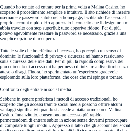
Quando ho tentato ad entrare per la prima volta a Malina Casino, ho
scoperto il procedimento semplice e intuitivo. Il sito richiede di inserire
username e password subito nella homepage, facilitando l’accesso al
proprio account rapido. Ho apprezzato il concetto che il design non mi
abbia travolto con step superflui; tutto appariva ridotto. Per di più,
potevo agevolmente resettare la password se necessario, grazie a una
semplice opzione di recupero.
Tutte le volte che ho effettuato l’accesso, ho percepito un senso di
dominio: le funzionalità di privacy e sicurezza mi hanno rassicurato
sulla sicurezza delle mie dati. Per di più, la rapidità complessiva del
procedimento di accesso mi ha permesso di iniziare a divertirmi senza
attese o disagi. Finora, ho sperimentato un’esperienza gradevole
esplorando sulla loro piattaforma, che cosa che mi spinge a tornare.
Confronto degli entrate ai social media
Sebbene in genere preferisca i metodi di accesso tradizionali, ho
scoperto che gli accessi tramite social media possono offrire alcuni
vantaggi significativi quando si accede a piattaforme come Malina
Casino. Innanzitutto, consentono un accesso più rapido,
permettendomi di entrare subito in azione senza dovermi preoccupare
di compilare lunghi moduli. Apprezzo il fatto che gli account dei social
media spesso dispongano di funzionalità di sicurezza avanzate, il che