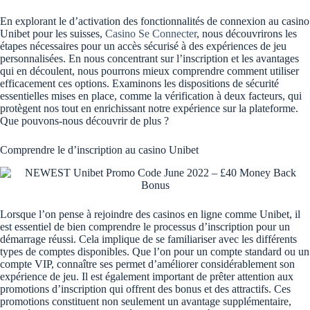
En explorant le d’activation des fonctionnalités de connexion au casino
Unibet pour les suisses,
Casino Se Connecter
, nous découvrirons les
étapes nécessaires pour un accès sécurisé à des expériences de jeu
personnalisées. En nous concentrant sur l’inscription et les avantages
qui en découlent, nous pourrons mieux comprendre comment utiliser
efficacement ces options. Examinons les dispositions de sécurité
essentielles mises en place, comme la vérification à deux facteurs, qui
protègent nos tout en enrichissant notre expérience sur la plateforme.
Que pouvons-nous découvrir de plus ?
Comprendre le d’inscription au casino Unibet
Lorsque l’on pense à rejoindre des casinos en ligne comme Unibet, il
est essentiel de bien comprendre le processus d’inscription pour un
démarrage réussi. Cela implique de se familiariser avec les différents
types de comptes disponibles. Que l’on pour un compte standard ou un
compte VIP, connaître ses permet d’améliorer considérablement son
expérience de jeu. Il est également important de prêter attention aux
promotions d’inscription qui offrent des bonus et des attractifs. Ces
promotions constituent non seulement un avantage supplémentaire,