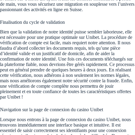
de main, vous vous sécurisez une migration en souplesse vers l’univers
passionnant des activités en ligne en Suisse.
Finalisation du cycle de validation
Bien que la validation de notre identité puisse sembler laborieuse, elle
est nécessaire pour une pratique optimale sur Unibet. La procédure de
vérification de compte est facile, mais requiert notre attention. Il nous
faudra d’abord collecter les documents requis, tels qu’une pièce
d’identité valide et un justificatif de domicile, afin de aider la
confirmation de notre identité. Une fois ces documents téléchargés sur
la plateforme fiable, nous devrions être gérés rapidement. Ce processus
peut en général prendre de quelques heures à deux jours. En réalisant
cette vérification, nous adhérons à non seulement les normes légales,
mais nous améliorons également notre sécurité contre la fraude. Enfin,
une vérification de compte complète nous permettra de jouir
pleinement et en toute confiance de toutes les caractéristiques offertes
par Unibet !
Navigation sur la page de connexion du casino Unibet
Lorsque nous entrons à la page de connexion du casino Unibet, nous
trouvons immédiatement une interface basique et intuitive. Il est
essentiel de saisir correctement ses identifiants pour une connexion