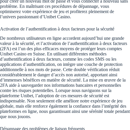
pour créer un nouveau mot de passe et vous connecter à nouveau sans
problème. En maîtrisant ces procédures de dépannage, vous
optimiserez votre expérience de jeu et profiterez pleinement de
l’univers passionnant d’Unibet Casino.
Activation de l’authentification à deux facteurs pour la sécurité
De nombreux utilisateurs en ligne accordent aujourd’hui une grande
valeur à la sécurité, et l’activation de l’authentification à deux facteurs
(2FA) est l’un des plus efficaces moyens de protéger leurs comptes
Unibet Casino en Suisse. En utilisant différentes méthodes
d’authentification à deux facteurs, comme les codes SMS ou les
applications d’authentification, on intègre une couche de protection
additionnelle à nos mots de passe. Cette double vérification réduit
considérablement le danger d’accès non autorisé, apportant ainsi
d’immenses bénéfices en matière de sécurité. La mise en œuvre de la
2FA aide à sauvegarder nos informations bancaires et personnelles
contre les risques potentielles. Lorsque nous naviguons sur la
plateforme Unibet, l’adoption de ces mesures de sécurité est
indispensable. Non seulement elle améliore notre expérience de jeu
globale, mais elle renforce également la confiance dans l’intégrité des
plateformes en ligne, nous garantissant ainsi une sérénité totale pendant
que nous jouons.
Dépannage des problèmes de liaison fréquents