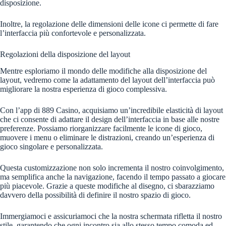
disposizione.
Inoltre, la regolazione delle dimensioni delle icone ci permette di fare
l’interfaccia più confortevole e personalizzata.
Regolazioni della disposizione del layout
Mentre esploriamo il mondo delle modifiche alla disposizione del
layout, vedremo come la adattamento del layout dell’interfaccia può
migliorare la nostra esperienza di gioco complessiva.
Con l’app di 889 Casino, acquisiamo un’incredibile elasticità di layout
che ci consente di adattare il design dell’interfaccia in base alle nostre
preferenze. Possiamo riorganizzare facilmente le icone di gioco,
muovere i menu o eliminare le distrazioni, creando un’esperienza di
gioco singolare e personalizzata.
Questa customizzazione non solo incrementa il nostro coinvolgimento,
ma semplifica anche la navigazione, facendo il tempo passato a giocare
più piacevole. Grazie a queste modifiche al disegno, ci sbarazziamo
davvero della possibilità di definire il nostro spazio di gioco.
Immergiamoci e assicuriamoci che la nostra schermata rifletta il nostro
stile, garantendo che ogni incontro sia allo stesso tempo comoda ed