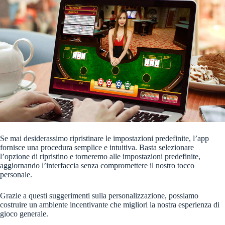
Se mai desiderassimo ripristinare le impostazioni predefinite, l’app
fornisce una procedura semplice e intuitiva. Basta selezionare
l’opzione di ripristino e torneremo alle impostazioni predefinite,
aggiornando l’interfaccia senza compromettere il nostro tocco
personale.
Grazie a questi suggerimenti sulla personalizzazione, possiamo
costruire un ambiente incentivante che migliori la nostra esperienza di
gioco generale.