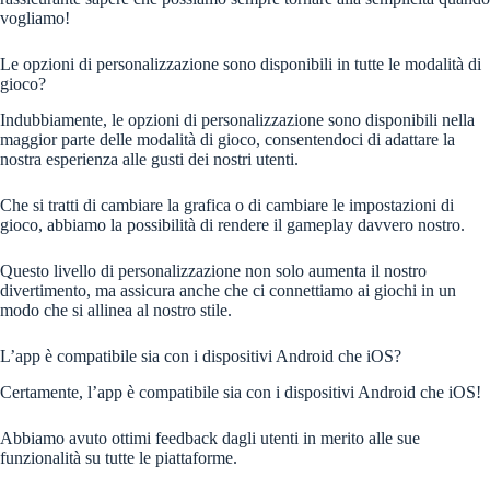
vogliamo!
Le opzioni di personalizzazione sono disponibili in tutte le modalità di
gioco?
Indubbiamente, le opzioni di personalizzazione sono disponibili nella
maggior parte delle modalità di gioco, consentendoci di adattare la
nostra esperienza alle gusti dei nostri utenti.
Che si tratti di cambiare la grafica o di cambiare le impostazioni di
gioco, abbiamo la possibilità di rendere il gameplay davvero nostro.
Questo livello di personalizzazione non solo aumenta il nostro
divertimento, ma assicura anche che ci connettiamo ai giochi in un
modo che si allinea al nostro stile.
L’app è compatibile sia con i dispositivi Android che iOS?
Certamente, l’app è compatibile sia con i dispositivi Android che iOS!
Abbiamo avuto ottimi feedback dagli utenti in merito alle sue
funzionalità su tutte le piattaforme.