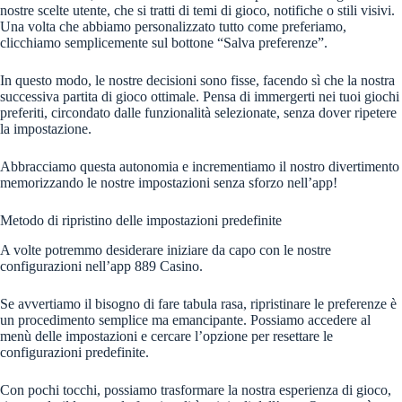
nostre scelte utente, che si tratti di temi di gioco, notifiche o stili visivi.
Una volta che abbiamo personalizzato tutto come preferiamo,
clicchiamo semplicemente sul bottone “Salva preferenze”.
In questo modo, le nostre decisioni sono fisse, facendo sì che la nostra
successiva partita di gioco ottimale. Pensa di immergerti nei tuoi giochi
preferiti, circondato dalle funzionalità selezionate, senza dover ripetere
la impostazione.
Abbracciamo questa autonomia e incrementiamo il nostro divertimento
memorizzando le nostre impostazioni senza sforzo nell’app!
Metodo di ripristino delle impostazioni predefinite
A volte potremmo desiderare iniziare da capo con le nostre
configurazioni nell’app 889 Casino.
Se avvertiamo il bisogno di fare tabula rasa, ripristinare le preferenze è
un procedimento semplice ma emancipante. Possiamo accedere al
menù delle impostazioni e cercare l’opzione per resettare le
configurazioni predefinite.
Con pochi tocchi, possiamo trasformare la nostra esperienza di gioco,