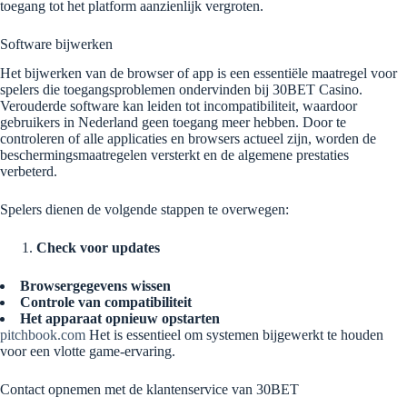
toegang tot het platform aanzienlijk vergroten.
Software bijwerken
Het bijwerken van de browser of app is een essentiële maatregel voor
spelers die toegangsproblemen ondervinden bij 30BET Casino.
Verouderde software kan leiden tot incompatibiliteit, waardoor
gebruikers in Nederland geen toegang meer hebben. Door te
controleren of alle applicaties en browsers actueel zijn, worden de
beschermingsmaatregelen versterkt en de algemene prestaties
verbeterd.
Spelers dienen de volgende stappen te overwegen:
Check voor updates
Browsergegevens wissen
Controle van compatibiliteit
Het apparaat opnieuw opstarten
pitchbook.com
Het is essentieel om systemen bijgewerkt te houden
voor een vlotte game-ervaring.
Contact opnemen met de klantenservice van 30BET