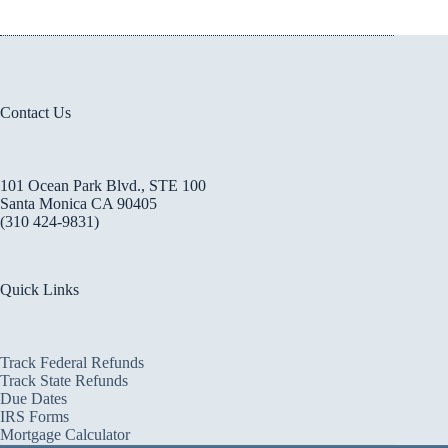
Contact Us
101 Ocean Park Blvd., STE 100
Santa Monica CA 90405
(310 424-9831)
Quick Links
Track Federal Refunds
Track State Refunds
Due Dates
IRS Forms
Mortgage Calculator