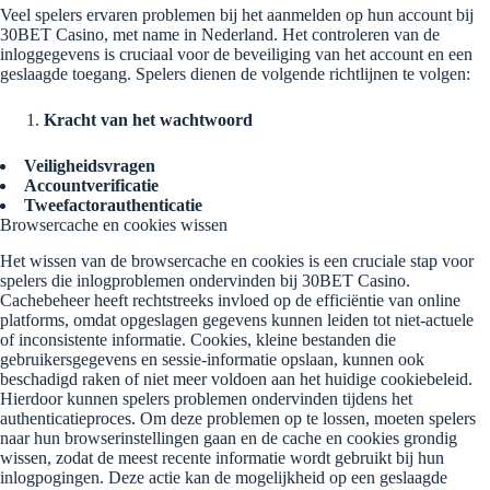
Veel spelers ervaren problemen bij het aanmelden op hun account bij
30BET Casino, met name in Nederland. Het controleren van de
inloggegevens is cruciaal voor de beveiliging van het account en een
geslaagde toegang. Spelers dienen de volgende richtlijnen te volgen:
Kracht van het wachtwoord
Veiligheidsvragen
Accountverificatie
Tweefactorauthenticatie
Browsercache en cookies wissen
Het wissen van de browsercache en cookies is een cruciale stap voor
spelers die inlogproblemen ondervinden bij 30BET Casino.
Cachebeheer heeft rechtstreeks invloed op de efficiëntie van online
platforms, omdat opgeslagen gegevens kunnen leiden tot niet-actuele
of inconsistente informatie. Cookies, kleine bestanden die
gebruikersgegevens en sessie-informatie opslaan, kunnen ook
beschadigd raken of niet meer voldoen aan het huidige cookiebeleid.
Hierdoor kunnen spelers problemen ondervinden tijdens het
authenticatieproces. Om deze problemen op te lossen, moeten spelers
naar hun browserinstellingen gaan en de cache en cookies grondig
wissen, zodat de meest recente informatie wordt gebruikt bij hun
inlogpogingen. Deze actie kan de mogelijkheid op een geslaagde