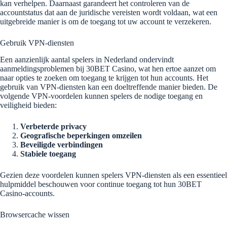
kan verhelpen. Daarnaast garandeert het controleren van de
accountstatus dat aan de juridische vereisten wordt voldaan, wat een
uitgebreide manier is om de toegang tot uw account te verzekeren.
Gebruik VPN-diensten
Een aanzienlijk aantal spelers in Nederland ondervindt
aanmeldingsproblemen bij 30BET Casino, wat hen ertoe aanzet om
naar opties te zoeken om toegang te krijgen tot hun accounts. Het
gebruik van VPN-diensten kan een doeltreffende manier bieden. De
volgende VPN-voordelen kunnen spelers de nodige toegang en
veiligheid bieden:
Verbeterde privacy
Geografische beperkingen omzeilen
Beveiligde verbindingen
Stabiele toegang
Gezien deze voordelen kunnen spelers VPN-diensten als een essentieel
hulpmiddel beschouwen voor continue toegang tot hun 30BET
Casino-accounts.
Browsercache wissen