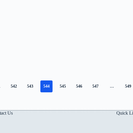
1
542
543
544
545
546
547
…
549
tact Us
Quick L