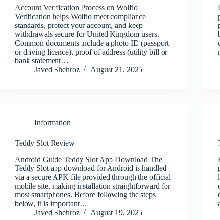
Account Verification Process on Wolfio
Verification helps Wolfio meet compliance
standards, protect your account, and keep
withdrawals secure for United Kingdom users.
Common documents include a photo ID (passport
or driving licence), proof of address (utility bill or
bank statement…
Javed Shehroz
August 21, 2025
Information
Teddy Slot Review
Android Guide Teddy Slot App Download The
Teddy Slot app download for Android is handled
via a secure APK file provided through the official
mobile site, making installation straightforward for
most smartphones. Before following the steps
below, it is important…
Javed Shehroz
August 19, 2025