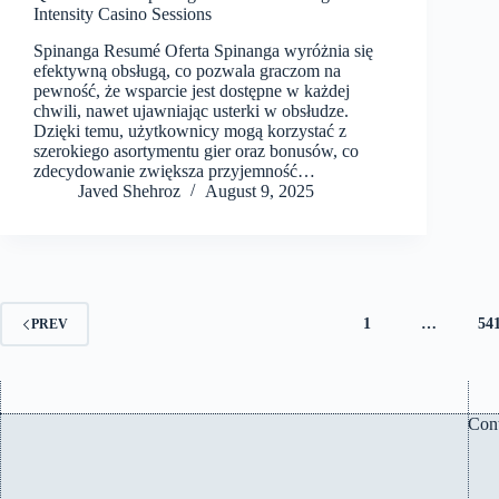
Intensity Casino Sessions
Spinanga Resumé Oferta Spinanga wyróżnia się
efektywną obsługą, co pozwala graczom na
pewność, że wsparcie jest dostępne w każdej
chwili, nawet ujawniając usterki w obsłudze.
Dzięki temu, użytkownicy mogą korzystać z
szerokiego asortymentu gier oraz bonusów, co
zdecydowanie zwiększa przyjemność…
Javed Shehroz
August 9, 2025
1
…
54
PREV
Con