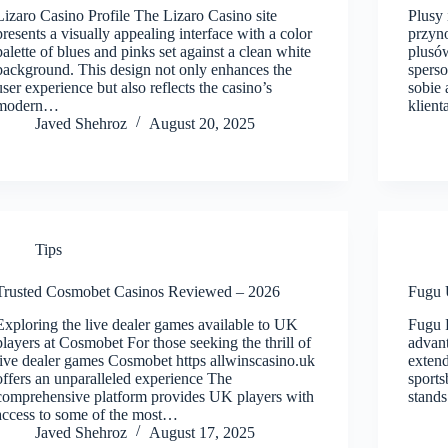
Lizaro Casino Profile The Lizaro Casino site
Plusy 
presents a visually appealing interface with a color
przyno
palette of blues and pinks set against a clean white
plusó
background. This design not only enhances the
sperso
user experience but also reflects the casino’s
sobie 
modern…
klien
Javed Shehroz
August 20, 2025
Tips
Trusted Cosmobet Casinos Reviewed – 2026
Fugu 
Exploring the live dealer games available to UK
Fugu 
players at Cosmobet For those seeking the thrill of
advant
live dealer games Cosmobet https allwinscasino.uk
extend
offers an unparalleled experience The
sport
comprehensive platform provides UK players with
stands
access to some of the most…
Javed Shehroz
August 17, 2025