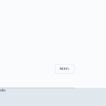
NEXT
inks