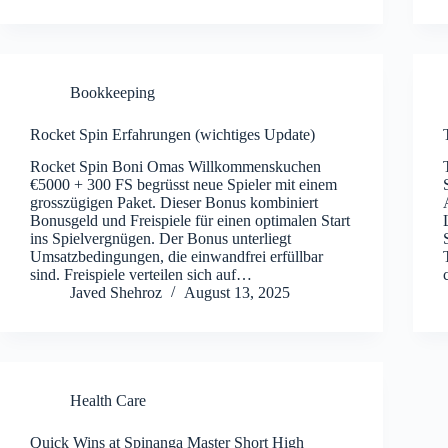
Bookkeeping
Rocket Spin Erfahrungen (wichtiges Update)
Rocket Spin Boni Omas Willkommenskuchen
€5000 + 300 FS begrüsst neue Spieler mit einem
grosszügigen Paket. Dieser Bonus kombiniert
Bonusgeld und Freispiele für einen optimalen Start
ins Spielvergnügen. Der Bonus unterliegt
Umsatzbedingungen, die einwandfrei erfüllbar
sind. Freispiele verteilen sich auf…
Javed Shehroz
August 13, 2025
Health Care
Quick Wins at Spinanga Master Short High