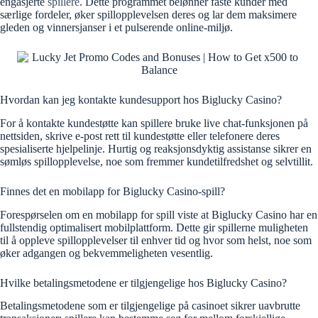
engasjerte
spillere
. Dette programmet belønner faste kunder med
særlige fordeler, øker spillopplevelsen deres og lar dem maksimere
gleden og vinnersjanser i et pulserende online-miljø.
Hvordan kan jeg kontakte kundesupport hos Biglucky Casino?
For å kontakte kundestøtte kan spillere bruke live chat-funksjonen på
nettsiden, skrive e-post rett til kundestøtte eller telefonere deres
spesialiserte hjelpelinje. Hurtig og reaksjonsdyktig assistanse sikrer en
sømløs spillopplevelse, noe som fremmer kundetilfredshet og selvtillit.
Finnes det en mobilapp for Biglucky Casino-spill?
Forespørselen om en mobilapp for spill viste at Biglucky Casino har en
fullstendig optimalisert mobilplattform. Dette gir spillerne muligheten
til å oppleve spillopplevelser til enhver tid og hvor som helst, noe som
øker adgangen og bekvemmeligheten vesentlig.
Hvilke betalingsmetodene er tilgjengelige hos Biglucky Casino?
Betalingsmetodene som er tilgjengelige på casinoet sikrer uavbrutte