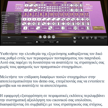
Υιοθετήστε την ελευθερία της εξερεύνησης καθορίζοντας τον δικό
σας ρυθμό εντός των περιορισμών πονταρίσματος του παιχνιδιού.
Αυτό σας παρέχει τη δυνατότητα να αναπτύξετε τις στρατηγικές σας
χωρίς τους φραγμούς των πραγματικών στοιχημάτων.
Μελετήστε τον επίδραση διαφόρων ποσών στοιχημάτων στην
αποτελεσματικότητα του demo σας, επιτρέποντάς σας να εντοπίσετε
μοτίβα και να αναπτύξετε τα αποτελέσματα.
Η εφαρμογή εξισορρόπηση σε πειραματικές εκδόσεις περιλαμβάνει
την συστηματική αξιολόγηση του εικονικού σας υπολοίπου,
διασφαλίζοντας ότι συμβαδίζει με τους στρατηγικούς σας στόχους.