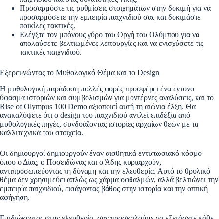
Προσαρμόστε τις ρυθμίσεις στοιχημάτων στην δοκιμή για να
προσαρμόσετε την εμπειρία παιχνιδιού σας και δοκιμάστε
ποικίλες τακτικές.
Ελέγξτε τον μπόνους γύρο του Οργή του Ολύμπου για να
απολαύσετε βελτιωμένες λειτουργίες και να ενισχύσετε τις
τακτικές παιχνιδιού.
Εξερευνώντας το Μυθολογικό Θέμα και το Design
Η μυθολογική παράδοση πολλές φορές προσφέρει ένα έντονο
ύφασμα ιστοριών και συμβολισμών για μοντέρνες αναλύσεις, και το
Rise of Olympus 100 Demo αξιοποιεί αυτή τη αιώνια έλξη. Θα
ανακαλύψετε ότι ο design του παιχνιδιού αντλεί επιδέξια από
μυθολογικές πηγές, συνδυάζοντας ιστορίες αρχαίων θεών με τα
καλλιτεχνικά του στοιχεία.
Οι δημιουργοί δημιουργούν έναν αισθητικά εντυπωσιακό κόσμο
όπου ο Δίας, ο Ποσειδώνας και ο Άδης κυριαρχούν,
αντιπροσωπεύοντας τη δύναμη και την ελευθερία. Αυτό το θρυλικό
θέμα δεν χρησιμεύει απλώς ως χάρμα οφθαλμών, αλλά βελτιώνει την
εμπειρία παιχνιδιού, εισάγοντας βάθος στην ιστορία και την οπτική
αφήγηση.
Επιδιώκοντας στην ελευθερία, σας προσκαλούμε να εξετάσετε κάθε