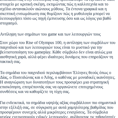
στοιχείο με κριτική σκέψη, εκτιμώντας πώς η καλλιτεχνία και το
σχέδιο αντανακλούν αιώνιους μύθους. Τα έντονα γραφικά και η
σκεπτική ενσωμάτωση σας θυμίζουν πώς η μυθολογία μπορεί να
λειτουργήσει τόσο ως πηγή έμπνευσης όσο και ως λόγος για βαθύ
στοχασμό.
Αντίληψη των σημάτων του game και των λειτουργιών τους
Στον χώρο του Rise of Olympus 100, η αντίληψη των συμβόλων του
παιχνιδιού και των λειτουργιών τους είναι το μυστικό για την
βελτιστοποίηση του gameplay. Κάθε σύμβολο δεν είναι απλώς μια
αισθητική χαρά, αλλά φέρει ιδιαίτερες δυνάμεις που επηρεάζουν τη
τακτική σας.
Τα σημάδια του παιχνιδιού περιλαμβάνουν Έλληνες θεούς όπως ο
Δίας, ο Ποσειδώνας και ο Άδης, ο καθένας με μοναδικές ικανότητες.
Η αναγνώριση των δυνατοτήτων τους προσφέρει μια στρατηγική
επισκόπηση, επιτρέποντάς σας να οργανώνετε επιτυχημένους
συνθέσεις και να καθορίζετε τη τύχη σας.
Για ενδεικτικά, τα σημάδια υψηλής αξίας συμβάλλουν πιο σημαντικά
στην εξέλιξή σας, σε σύγκριση με αυτά χαμηλότερης βαθμίδας που
προσφέρουν συνεχείς αλλά μικρότερες ενισχύσεις. Τα σύμβολα
ισχύος ενεργοποιούν ειδικές λειτουργίες, αυξάνοντας τις πιθανότητές