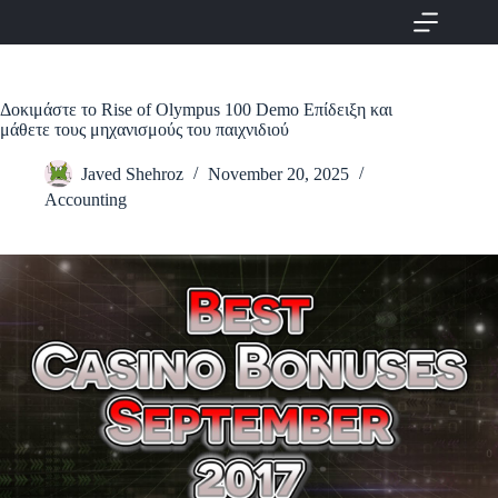
Skip
to
content
Δοκιμάστε το Rise of Olympus 100 Demo Επίδειξη και
μάθετε τους μηχανισμούς του παιχνιδιού
Javed Shehroz
November 20, 2025
Accounting