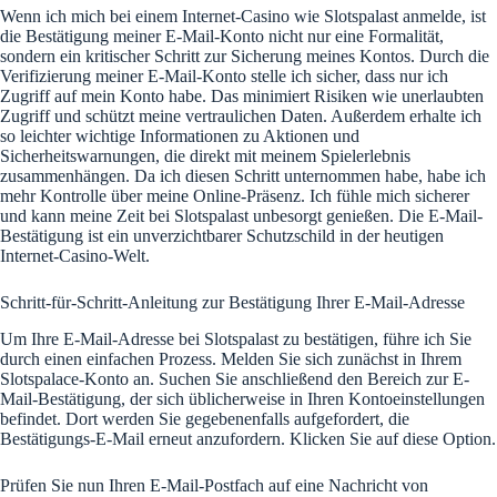
Wenn ich mich bei einem Internet-Casino wie Slotspalast anmelde, ist
die Bestätigung meiner E-Mail-Konto nicht nur eine Formalität,
sondern ein kritischer Schritt zur Sicherung meines Kontos. Durch die
Verifizierung meiner E-Mail-Konto stelle ich sicher, dass nur ich
Zugriff auf mein Konto habe. Das minimiert Risiken wie unerlaubten
Zugriff und schützt meine vertraulichen Daten. Außerdem erhalte ich
so leichter wichtige Informationen zu Aktionen und
Sicherheitswarnungen, die direkt mit meinem Spielerlebnis
zusammenhängen. Da ich diesen Schritt unternommen habe, habe ich
mehr Kontrolle über meine Online-Präsenz. Ich fühle mich sicherer
und kann meine Zeit bei Slotspalast unbesorgt genießen. Die E-Mail-
Bestätigung ist ein unverzichtbarer Schutzschild in der heutigen
Internet-Casino-Welt.
Schritt-für-Schritt-Anleitung zur Bestätigung Ihrer E-Mail-Adresse
Um Ihre E-Mail-Adresse bei Slotspalast zu bestätigen, führe ich Sie
durch einen einfachen Prozess. Melden Sie sich zunächst in Ihrem
Slotspalace-Konto an. Suchen Sie anschließend den Bereich zur E-
Mail-Bestätigung, der sich üblicherweise in Ihren Kontoeinstellungen
befindet. Dort werden Sie gegebenenfalls aufgefordert, die
Bestätigungs-E-Mail erneut anzufordern. Klicken Sie auf diese Option.
Prüfen Sie nun Ihren E-Mail-Postfach auf eine Nachricht von