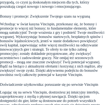
przygodą, co czyni ją doskonałym miejscem dla tych, którzy
poszukują czegoś nowego i nowego i emocjonującego.
Bonusy i promocje: Zwiększenie Twojego szans na wygraną
Wchodząc w świat kasyna Vincispin, przekonasz się, że bonusy i
promocje to więcej niż bonusy; to fundamentalne elementy, które
mogą uatrakcyjnić Twoje wrażenia z gry i podnieść Twoje możliwości
wygranej. Wykorzystując bonusów startowych, bezpłatnych spinów i
bonusów lojalnościowych, jesteś w stanie dodatkowo powiększyć
swój kapitał, zapewniając sobie więcej możliwości na odkrywanie
innowacyjnych gier i strategii. Te oferty to nie tylko zabieg
promocyjny; zostały dokładnie przygotowane, aby zwiększyć
uczestnictwo i zadowolenie graczy. Nie omijaj też sezonowych
promocji – mogą one znacznie zwiększyć Twój potencjał wygranej.
Bądź na bieżąco z aktualnymi ofertami i korzystaj z nich mądrze, aby
zwiększyć swoje zyski. Dzięki aktywnemu podejściu do bonusów
uwolnisz swój całkowity potencjał w kasynie Vincispin.
Doświadczenie użytkownika: poruszanie się po serwisie Vincispin
Logując się na serwis Vincispin, dostrzeżesz jej intuicyjny interfejs,
zaprojektowany z myślą o płynnej nawigacji. Dzięki opcjom
dostępności do gier, które są dostosowane do potrzeb wszystkich
graczy, odnalezienie preferowanych gier stanie się dziecinnie proste.