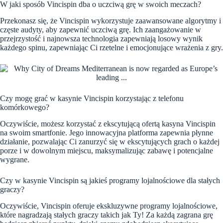
W jaki sposób Vincispin dba o uczciwą grę w swoich meczach?
Przekonasz się, że Vincispin wykorzystuje zaawansowane algorytmy i
częste audyty, aby zapewnić uczciwą grę. Ich zaangażowanie w
przejrzystość i najnowsza technologia zapewniają losowy wynik
każdego spinu, zapewniając Ci rzetelne i emocjonujące wrażenia z gry.
Czy mogę grać w kasynie Vincispin korzystając z telefonu
komórkowego?
Oczywiście, możesz korzystać z ekscytującą ofertą kasyna Vincispin
na swoim smartfonie. Jego innowacyjna platforma zapewnia płynne
działanie, pozwalając Ci zanurzyć się w ekscytujących grach o każdej
porze i w dowolnym miejscu, maksymalizując zabawę i potencjalne
wygrane.
Czy w kasynie Vincispin są jakieś programy lojalnościowe dla stałych
graczy?
Oczywiście, Vincispin oferuje ekskluzywne programy lojalnościowe,
które nagradzają stałych graczy takich jak Ty! Za każdą zagrana grę