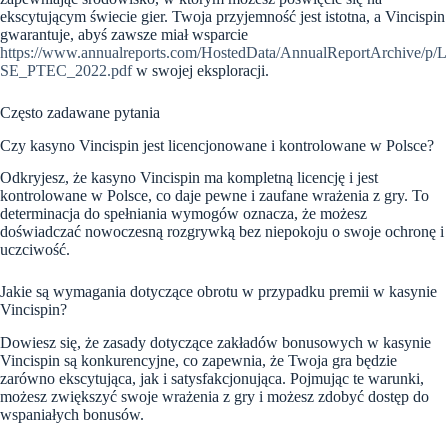
ekscytującym świecie gier. Twoja przyjemność jest istotna, a Vincispin
gwarantuje, abyś zawsze miał wsparcie
https://www.annualreports.com/HostedData/AnnualReportArchive/p/L
SE_PTEC_2022.pdf
w swojej eksploracji.
Często zadawane pytania
Czy kasyno Vincispin jest licencjonowane i kontrolowane w Polsce?
Odkryjesz, że kasyno Vincispin ma kompletną licencję i jest
kontrolowane w Polsce, co daje pewne i zaufane wrażenia z gry. To
determinacja do spełniania wymogów oznacza, że możesz
doświadczać nowoczesną rozgrywką bez niepokoju o swoje ochronę i
uczciwość.
Jakie są wymagania dotyczące obrotu w przypadku premii w kasynie
Vincispin?
Dowiesz się, że zasady dotyczące zakładów bonusowych w kasynie
Vincispin są konkurencyjne, co zapewnia, że Twoja gra będzie
zarówno ekscytująca, jak i satysfakcjonująca. Pojmując te warunki,
możesz zwiększyć swoje wrażenia z gry i możesz zdobyć dostęp do
wspaniałych bonusów.