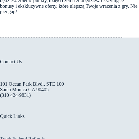
będziesz zbierać punkty, dzięki czemu zdobędziesz ekscytujące
bonusy i ekskluzywne oferty, które ulepszą Twoje wrażenia z gry. Nie
przegap!
Contact Us
101 Ocean Park Blvd., STE 100
Santa Monica CA 90405
(310 424-9831)
Quick Links
Track Federal Refunds