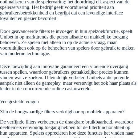
optimaliseren van de spelervaring; het doordringt elk aspect van de
spelerservaring. Het bedrijf geeft voortdurend prioriteit aan
gebruikersbetrokkenheid en begrijpt dat een levendige interface
loyaliteit en plezier bevordert.
Door geavanceerde filters te invoegen in hun spelzoekfunctie, speelt
Unibet in op markttrends die personalisatie en makkelijke toegang
behoeven. Ze spelen niet alleen in op de actuele vraag, maar
vooruitkijken ook op de behoeften van spelers door gebruik te maken
van moderne technologie.
Deze toewijding aan innovatie garandeert een vloeiende overgang
tussen spellen, waardoor gebruikers gemakkelijker precies kunnen
vinden wat ze zoeken. Uiteindelijk verbetert Unibets anticiperende
aanpak niet alleen de gameplay, maar verstevigt het ook haar plaats als
leider in de concurrerende online casinowereld.
Veelgestelde vragen
Zijn de hoogwaardige filters verkrijgbaar op mobiele apparaten?
De verfijnde filters verbeteren de draagbare bruikbaarheid, waardoor
deelnemers eenvoudig toegang hebben tot de filterfunctionaliteit op
hun apparaten. Spelers appreciëren hoe deze functies het vinden naar