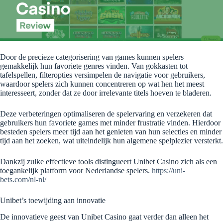
Door de precieze categorisering van games kunnen spelers
gemakkelijk hun favoriete genres vinden. Van gokkasten tot
tafelspellen, filteropties versimpelen de navigatie voor gebruikers,
waardoor spelers zich kunnen concentreren op wat hen het meest
interesseert, zonder dat ze door irrelevante titels hoeven te bladeren.
Deze verbeteringen optimaliseren de spelervaring en verzekeren dat
gebruikers hun favoriete games met minder frustratie vinden. Hierdoor
besteden spelers meer tijd aan het genieten van hun selecties en minder
tijd aan het zoeken, wat uiteindelijk hun algemene spelplezier versterkt.
Dankzij zulke effectieve tools distingueert Unibet Casino zich als een
toegankelijk platform voor Nederlandse spelers.
https://uni-
bets.com/nl-nl/
Unibet’s toewijding aan innovatie
De innovatieve geest van Unibet Casino gaat verder dan alleen het