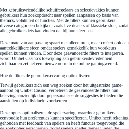
Met gebruiksvriendelijke schuifregelaars en selectievakjes kunnen
gebruikers hun zoekopdracht naar spellen aanpassen op basis van
thema’s, volatiliteit of functies. Met de filters kunnen gebruikers
diverse categorieën bekijken, zoals live dealers of klassieke slots, zodat
alle gebruikers iets kan vinden dat bij hun sfeer past.
Deze mate van aanpassing spaart niet alleen uren, maar creëert ook een
aantrekkelijkere sfeer, omdat spelers gemakkelijk hun voorkeurs
spellen kunnen vinden. Door deze geavanceerde filters te integreren,
wordt Unibet Casino’s toewijding aan gebruikerstevredenheid
zichtbaar en zet het een nieuwe norm in de online gamingwereld.
Hoe de filters de gebruikerservaring optimaliseren
Terwijl gebruikers zich een weg zoeken door het uitgestrekte game-
aanbod bij Unibet Casino, verbeteren de geavanceerde filters hun
beleving aanzienlijk door gepersonaliseerde suggesties te bieden die
aansluiten op individuele voorkeuren.
Deze opties optimaliseren de spelervaring, waardoor gebruikers
eenvoudig hun preferenties kunnen specificeren. Unibet heeft rekening
gehouden met feedback van spelers en heeft functies toegevoegd die
de zoekopties verscherpen, zodat spelers sneller games vinden die