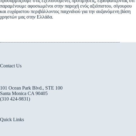
προσαρμόζουμε στις εξελισσόμενες προτιμήσεις, εξασφαλίζοντας ότι
παραμένουμε αφοσιωμένοι στην παροχή ενός αξιόπιστου, σίγουρου
και ευχάριστου περιβάλλοντος παιχνιδιού για την αυξανόμενη βάση
χρηστών μας στην Ελλάδα.
Contact Us
101 Ocean Park Blvd., STE 100
Santa Monica CA 90405
(310 424-9831)
Quick Links