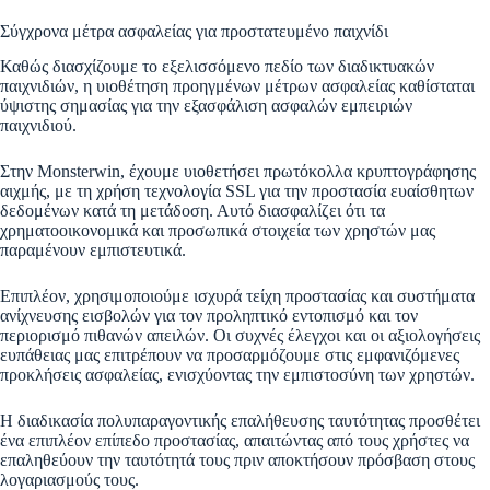
Σύγχρονα μέτρα ασφαλείας για προστατευμένο παιχνίδι
Καθώς διασχίζουμε το εξελισσόμενο πεδίο των διαδικτυακών
παιχνιδιών, η υιοθέτηση προηγμένων μέτρων ασφαλείας καθίσταται
ύψιστης σημασίας για την εξασφάλιση ασφαλών εμπειριών
παιχνιδιού.
Στην Monsterwin, έχουμε υιοθετήσει πρωτόκολλα κρυπτογράφησης
αιχμής, με τη χρήση τεχνολογία SSL για την προστασία ευαίσθητων
δεδομένων κατά τη μετάδοση. Αυτό διασφαλίζει ότι τα
χρηματοοικονομικά και προσωπικά στοιχεία των χρηστών μας
παραμένουν εμπιστευτικά.
Επιπλέον, χρησιμοποιούμε ισχυρά τείχη προστασίας και συστήματα
ανίχνευσης εισβολών για τον προληπτικό εντοπισμό και τον
περιορισμό πιθανών απειλών. Οι συχνές έλεγχοι και οι αξιολογήσεις
ευπάθειας μας επιτρέπουν να προσαρμόζουμε στις εμφανιζόμενες
προκλήσεις ασφαλείας, ενισχύοντας την εμπιστοσύνη των χρηστών.
Η διαδικασία πολυπαραγοντικής επαλήθευσης ταυτότητας προσθέτει
ένα επιπλέον επίπεδο προστασίας, απαιτώντας από τους χρήστες να
επαληθεύουν την ταυτότητά τους πριν αποκτήσουν πρόσβαση στους
λογαριασμούς τους.