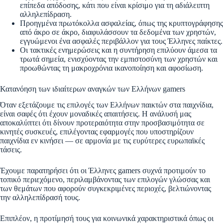
επίπεδα απόδοσης, κάτι που είναι κρίσιμο για τη αδιάλειπτη
αλληλεπίδραση.
Προηγμένα πρωτόκολλα ασφαλείας, όπως της κρυπτογράφησης
από άκρο σε άκρο, διαφυλάσσουν τα δεδομένα των χρηστών,
εγγυώμενοι ένα ασφαλές περιβάλλον για τους Έλληνες παίκτες.
Οι τακτικές ενημερώσεις και η συντήρηση επιλύουν άμεσα τα
τρωτά σημεία, ενισχύοντας την εμπιστοσύνη των χρηστών και
προωθώντας τη μακροχρόνια ικανοποίηση και αφοσίωση.
Κατανόηση των ιδιαίτερων αναγκών των Ελλήνων gamers
Όταν εξετάζουμε τις επιλογές των Ελλήνων παικτών στα παιχνίδια,
είναι σαφές ότι έχουν μοναδικές απαιτήσεις. Η ανάλυσή μας
αποκαλύπτει ότι δίνουν προτεραιότητα στην προσβασιμότητα σε
κινητές συσκευές, επιλέγοντας εφαρμογές που υποστηρίζουν
παιχνίδια εν κινήσει — σε αρμονία με τις ευρύτερες ευρωπαϊκές
τάσεις.
Έχουμε παρατηρήσει ότι οι Έλληνες gamers συχνά προτιμούν το
τοπικό περιεχόμενο, περιλαμβάνοντας των επιλογών γλώσσας και
των θεμάτων που αφορούν συγκεκριμένες περιοχές, βελτιώνοντας
την αλληλεπίδρασή τους.
Επιπλέον, η προτίμησή τους για κοινωνικά χαρακτηριστικά όπως οι