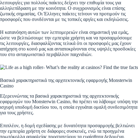
λειτουργίες για πολλούς παίκτες δείχνει την επιθυμία τους για
αλληλεπίδραση με την κοινότητα. Ο συγχρονισμός είναι επίσης
ζωτικής σημασίας. Οι Έλληνες παίκτες τείνουν να προτιμούν τις
προσφορές που συνδέονται με τις τοπικές αργίες και εκδηλώσεις.
Η κατανόηση αυτών των λεπτομερειών είναι σημαντική για εμάς,
ώστε να βελτιώσουμε την εμπειρία χρήστη και να προσαρμόσουμε
τις λειτουργίες, διασφαλίζοντας τελικά ότι οι προσφορές μας έχουν
απήχηση στο κοινό μας και ανταποκρίνονται στις υψηλές προσδοκίες
του στο ανταγωνιστικό περιβάλλον παιχνιδιών.
Βασικά χαρακτηριστικά της αρχιτεκτονικής εφαρμογής Monsterwin
Casino
Εξερευνώντας τα βασικά χαρακτηριστικά της αρχιτεκτονικής
εφαρμογών του Monsterwin Casino, θα πρέπει να λάβουμε υπόψη την
ισχυρή υποδομή δικτύου του, η οποία εγγυάται ομαλή συνδεσιμότητα
για τους χρήστες.
Επιπλέον, η δομή σχεδίασης με δυνατότητα προσαρμογής βελτιώνει
την εμπειρία χρήστη σε διάφορες συσκευές, ενώ τα προηγμένα
πρωτόκολλα ασφαλείας προστατεύουν τα ευαίσθητα δεδομένα.