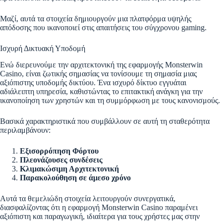
Μαζί, αυτά τα στοιχεία δημιουργούν μια πλατφόρμα υψηλής
απόδοσης που ικανοποιεί στις απαιτήσεις του σύγχρονου gaming.
Ισχυρή Δικτυακή Υποδομή
Ενώ διερευνούμε την αρχιτεκτονική της εφαρμογής Monsterwin
Casino, είναι ζωτικής σημασίας να τονίσουμε τη σημασία μιας
αξιόπιστης υποδομής δικτύου. Ένα ισχυρό δίκτυο εγγυάται
αδιάλειπτη υπηρεσία, καθιστώντας το επιτακτική ανάγκη για την
ικανοποίηση των χρηστών και τη συμμόρφωση με τους κανονισμούς.
Βασικά χαρακτηριστικά που συμβάλλουν σε αυτή τη σταθερότητα
περιλαμβάνουν:
Εξισορρόπηση Φόρτου
Πλεονάζουσες συνδέσεις
Κλιμακώσιμη Αρχιτεκτονική
Παρακολούθηση σε άμεσο χρόνο
Αυτά τα θεμελιώδη στοιχεία λειτουργούν συνεργατικά,
διασφαλίζοντας ότι η εφαρμογή Monsterwin Casino παραμένει
αξιόπιστη και παραγωγική, ιδιαίτερα για τους χρήστες μας στην