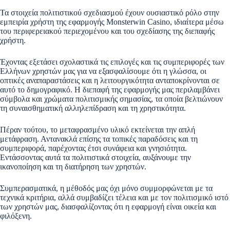
Τα στοιχεία πολιτιστικού σχεδιασμού έχουν ουσιαστικό ρόλο στην
εμπειρία χρήστη της εφαρμογής Monsterwin Casino, ιδιαίτερα μέσω
του περιφερειακού περιεχομένου και του σχεδίασης της διεπαφής
χρήστη.
Έχοντας εξετάσει σχολαστικά τις επιλογές και τις συμπεριφορές των
Ελλήνων χρηστών μας για να εξασφαλίσουμε ότι η γλώσσα, οι
οπτικές αναπαραστάσεις και η λειτουργικότητα ανταποκρίνονται σε
αυτό το δημογραφικό. Η διεπαφή της εφαρμογής μας περιλαμβάνει
σύμβολα και χρώματα πολιτισμικής σημασίας, τα οποία βελτιώνουν
τη συναισθηματική αλληλεπίδραση και τη χρηστικότητα.
Πέραν τούτου, το μεταφρασμένο υλικό εκτείνεται την απλή
μετάφραση. Αντανακλά επίσης τα τοπικές παραδόσεις και τη
συμπεριφορά, παρέχοντας έτσι συνάφεια και γνησιότητα.
Εντάσσοντας αυτά τα πολιτιστικά στοιχεία, αυξάνουμε την
ικανοποίηση και τη διατήρηση των χρηστών.
Συμπερασματικά, η μέθοδός μας όχι μόνο συμμορφώνεται με τα
τεχνικά κριτήρια, αλλά συμβαδίζει τέλεια και με τον πολιτισμικό ιστό
των χρηστών μας, διασφαλίζοντας ότι η εφαρμογή είναι οικεία και
φιλόξενη.