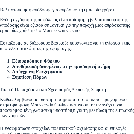
Βελτιστοποίηση απόδοσης για απρόσκοπτη εμπειρία χρήστη
Ενώ η εγγύηση της ασφάλειας είναι κρίσιμη, η βελτιστοποίηση της
απόδοσης είναι εξίσου σημαντική για την παροχή μιας απρόσκοπτης
εμπειρίας χρήστη στο Monsterwin Casino.
Εστιάζουμε σε διάφορους βασικούς παράγοντες για τη ενίσχυση της
αποτελεσματικότητας της εφαρμογής:
Εξισορρόπηση Φόρτου
Αποθήκευση δεδομένων στην προσωρινή μνήμη
Ασύγχρονη Επεξεργασία
Συμπίεση Πόρων
Τοπικό Περιεχόμενο και Σχεδιασμός Διεπαφής Χρήστη
Καθώς λαμβάνουμε υπόψη τη σημασία του τοπικού περιεχομένου
στην εφαρμογή Monsterwin Casino, κατανοούμε την ανάγκη για
προσαρμοσμένη γλωσσική υποστήριξη για τη βελτίωση της εμπλοκής
των χρηστών.
Η ενσωμάτωση στοιχείων πολιτιστικού σχεδίασης και οι επιλογές
τοπικών παιχνιδιών είναι σημαντικές στρατηγικές που μπορούν να