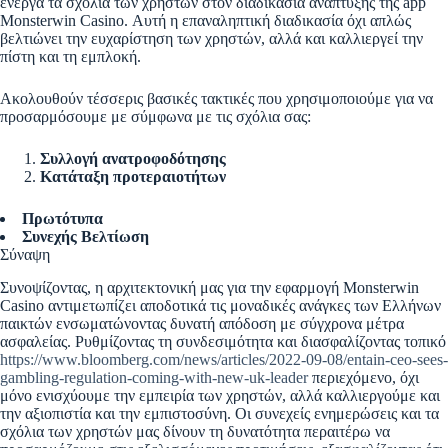
ενεργά τα σχόλια των χρηστών στον διαδικασία ανάπτυξης της app
Monsterwin Casino. Αυτή η επαναληπτική διαδικασία όχι απλώς
βελτιώνει την ευχαρίστηση των χρηστών, αλλά και καλλιεργεί την
πίστη και τη εμπλοκή.
Ακολουθούν τέσσερις βασικές τακτικές που χρησιμοποιούμε για να
προσαρμόσουμε με σύμφωνα με τις σχόλια σας:
Συλλογή ανατροφοδότησης
Κατάταξη προτεραιοτήτων
Πρωτότυπα
Συνεχής Βελτίωση
Σύναψη
Συνοψίζοντας, η αρχιτεκτονική μας για την εφαρμογή Monsterwin
Casino αντιμετωπίζει αποδοτικά τις μοναδικές ανάγκες των Ελλήνων
παικτών ενσωματώνοντας δυνατή απόδοση με σύγχρονα μέτρα
ασφαλείας. Ρυθμίζοντας τη συνδεσιμότητα και διασφαλίζοντας τοπικό
https://www.bloomberg.com/news/articles/2022-09-08/entain-ceo-sees-
gambling-regulation-coming-with-new-uk-leader
περιεχόμενο, όχι
μόνο ενισχύουμε την εμπειρία των χρηστών, αλλά καλλιεργούμε και
την αξιοπιστία και την εμπιστοσύνη. Οι συνεχείς ενημερώσεις και τα
σχόλια των χρηστών μας δίνουν τη δυνατότητα περαιτέρω να