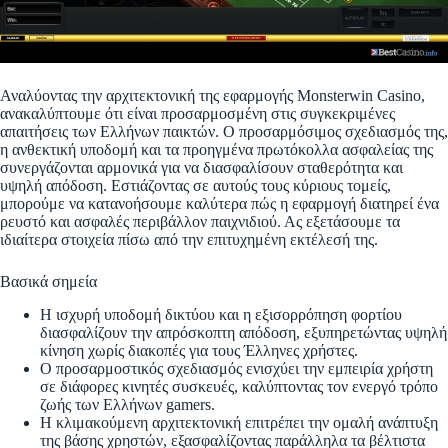
Αναλύοντας την αρχιτεκτονική της εφαρμογής Monsterwin Casino,
ανακαλύπτουμε ότι είναι προσαρμοσμένη στις συγκεκριμένες
απαιτήσεις των Ελλήνων παικτών. Ο προσαρμόσιμος σχεδιασμός της,
η ανθεκτική υποδομή και τα προηγμένα πρωτόκολλα ασφαλείας της
συνεργάζονται αρμονικά για να διασφαλίσουν σταθερότητα και
υψηλή απόδοση. Εστιάζοντας σε αυτούς τους κύριους τομείς,
μπορούμε να κατανοήσουμε καλύτερα πώς η εφαρμογή διατηρεί ένα
ρευστό και ασφαλές περιβάλλον παιχνιδιού. Ας εξετάσουμε τα
ιδιαίτερα στοιχεία πίσω από την επιτυχημένη εκτέλεσή της.
Βασικά σημεία
Η ισχυρή υποδομή δικτύου και η εξισορρόπηση φορτίου
διασφαλίζουν την απρόσκοπτη απόδοση, εξυπηρετώντας υψηλή
κίνηση χωρίς διακοπές για τους Έλληνες χρήστες.
Ο προσαρμοστικός σχεδιασμός ενισχύει την εμπειρία χρήστη
σε διάφορες κινητές συσκευές, καλύπτοντας τον ενεργό τρόπο
ζωής των Ελλήνων gamers.
Η κλιμακούμενη αρχιτεκτονική επιτρέπει την ομαλή ανάπτυξη
της βάσης χρηστών, εξασφαλίζοντας παράλληλα τα βέλτιστα