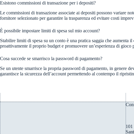
Esistono commissioni di transazione per i depositi?
Le commissioni di transazione associate ai depositi possono variare note
fornitore selezionato per garantire la trasparenza ed evitare costi imprev
È possibile impostare limiti di spesa sul mio account?
Stabilire limiti di spesa su un conto è una pratica saggia che aumenta il 
proattivamente il proprio budget e promuovere un’esperienza di gioco p
Cosa succede se smarrisco la password di pagamento?
Se un utente smarrisce la propria password di pagamento, in genere deve
garantisce la sicurezza dell’account permettendo al contempo il ripristin
Con
101
San