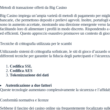
Metodi di transazione offerti da Big Casino
Big Casino impiega un’ampia varietà di metodi di pagamento per migliora
bancarie, che permettono depositi e prelievi agevoli. Inoltre, portafogli
sono in aumento accettate, mostrando una direzione emergente verso la au
facilitando loro di alimentare i profili in modo discreto. Rispondendo a
ed efficienti. Questo approccio esaustivo promuove un contesto di gioc
Tecniche di crittografia utilizzata per le scambi
Utilizzando sistemi di crittografia sofisticate, le siti di gioco d’azzard
differenti tecniche per garantire la fiducia degli partecipanti e l’sicurez
Codifica SSL
Codifica AES
Tokenizzazione dei dati
Autenticazione a due fattori
Queste tecnologie aumentano complessivamente la sicurezza e l’affidabil
Conformità normativa e licenze
Sebbene il fascino dei casino online sia frequentemente focalizzato sul