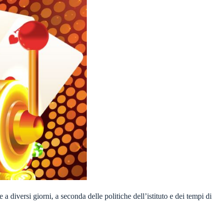
diversi giorni, a seconda delle politiche dell’istituto e dei tempi di