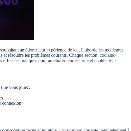
ouhaitant améliorer leur expérience de jeu. Il aborde les meilleures
ons et résoudre les problèmes courants. Chaque section,
coolzino-
fficaces pratiques pour améliorer leur sécurité et faciliter leur
t que vous jouez.
es.
de connexion.
d’inscription facile et intuitive. L’inscription consiste habituellement à