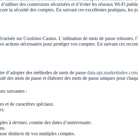
s d’utiliser des connexions sécurisées et d’éviter les réseaux Wi-Fi pub
ncore la sécurité des comptes. En suivant ces excellentes pratiques, les 
écurisée sur Coolzino Casino. L’utilisation de mots de passe robustes, l’a
des actions nécessaires pour protéger vos comptes. En suivant ces reco
saire d’adopter des méthodes de mots de passe
data-api.marketindex.com
lexité des mots de passe et élaborer des mots de passe uniques pour chaq
ues suivantes :
es et de caractères spéciaux.
es.
mples à deviner, comme des dates d’anniversaire.
ns.
sse distincts de vos multiples comptes.