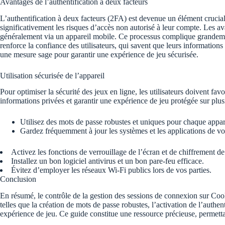
Avantages de l’authentification à deux facteurs
L’authentification à deux facteurs (2FA) est devenue un élément crucial 
significativement les risques d’accès non autorisé à leur compte. Les a
généralement via un appareil mobile. Ce processus complique grandement
renforce la confiance des utilisateurs, qui savent que leurs informations
une mesure sage pour garantir une expérience de jeu sécurisée.
Utilisation sécurisée de l’appareil
Pour optimiser la sécurité des jeux en ligne, les utilisateurs doivent favo
informations privées et garantir une expérience de jeu protégée sur plus
Utilisez des mots de passe robustes et uniques pour chaque appar
Gardez fréquemment à jour les systèmes et les applications de vo
Activez les fonctions de verrouillage de l’écran et de chiffrement de 
Installez un bon logiciel antivirus et un bon pare-feu efficace.
Évitez d’employer les réseaux Wi-Fi publics lors de vos parties.
Conclusion
En résumé, le contrôle de la gestion des sessions de connexion sur Cool
telles que la création de mots de passe robustes, l’activation de l’authen
expérience de jeu. Ce guide constitue une ressource précieuse, permetta