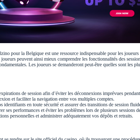
ino pour la Belgique est une ressource indispensable pour les joueurs s
es joueurs peuvent ainsi mieux comprendre les fonctionnalités des sessi
ondamentales. Les joueurs se demanderont peut-être quelles sont les plus e
expirations de session afin d’éviter les déconnexions imprévues pendan
xion et faciliter la navigation entre vos multiples comptes.
identifiants en toute sécurité et assurer des transitions de session fluid
er ses performances et éviter les problèmes lors de plusieurs sessions 
ions personnelles et administrer adéquatement vos dépôts et retraits.
se rendre sur le site officiel du casino, où ils trouveront une procédure 