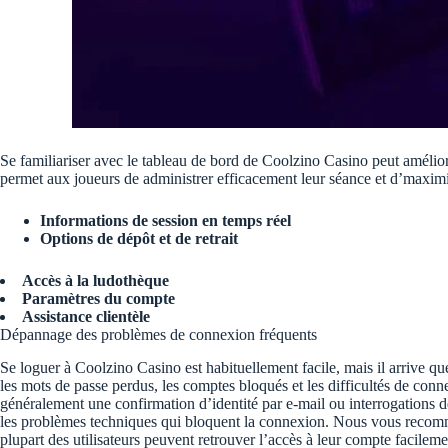
Se familiariser avec le tableau de bord de Coolzino Casino peut améliore
permet aux joueurs de administrer efficacement leur séance et d’maximise
Informations de session en temps réel
Options de dépôt et de retrait
Accès à la ludothèque
Paramètres du compte
Assistance clientèle
Dépannage des problèmes de connexion fréquents
Se loguer à Coolzino Casino est habituellement facile, mais il arrive q
les mots de passe perdus, les comptes bloqués et les difficultés de conn
généralement une confirmation d’identité par e-mail ou interrogations de 
les problèmes techniques qui bloquent la connexion. Nous vous recommand
plupart des utilisateurs peuvent retrouver l’accès à leur compte facilem