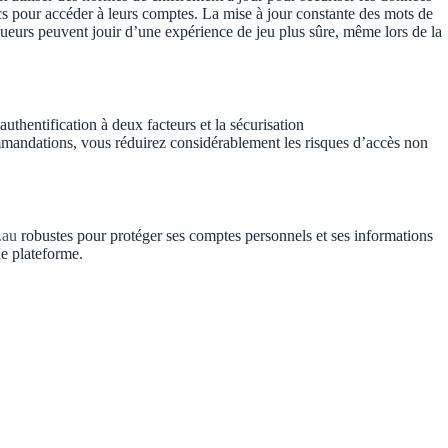
lics pour accéder à leurs comptes. La mise à jour constante des mots de
joueurs peuvent jouir d’une expérience de jeu plus sûre, même lors de la
uthentification à deux facteurs et la sécurisation
mmandations, vous réduirez considérablement les risques d’accès non
.au
robustes pour protéger ses comptes personnels et ses informations
ue plateforme.