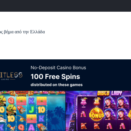
ος βήμα από την Ελλάδα