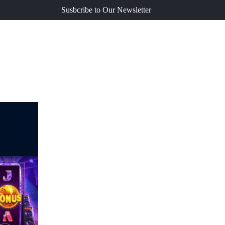
Susbcribe to Our Newsletter