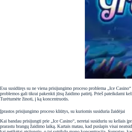
Esu susidūręs su ne viena prisijungimo proceso problema „Ice Casino“ 
problemos gali tikrai pakenkti jūsų žaidimo patirtį. Prieš pateikdami ke
Turėtumėte žinoti, į ką koncentruotis.
Įprastos prisijungimo proceso kliūtys, su kuriomis susiduria žaidėjai
Kai bandau prisijungti prie „Ice Casino“, neretai susiduriu su keliais įp
prarastu brangų žaidimo laiką. Kartais matau, kad puslapis visai neatsida
kai netikėtai atsijungiu, o tai sutrikdo mano koncentraciją. Supratau, ka