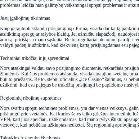
problemas leidžia man galimybę veiksmingai spręsti problemas ir atkurti
Jūsų įgaliojimų tikrinimas
Kaip garantuoti sklandų prisijungimą? Pirma, visada dar kartą patikrinu 
atsitiktinių spragų ar rašybos klaidų. Jei užmirštu slaptažodį, naudojosi 
adresą, pririštą su mano sąskaita. Be to, reguliariai atnaujinu parolį i
valdyti padėtį ir užtikrina, kad kiekvieną kartą prisijungdamas esu pajėg
Techniniai trikdžiai ir jų sprendimai
Nors atsakingai valdau savo prisijungimo duomenis, retkarčiais prisiju
žinutėmis. Kai šios problemos atsiranda, visada atnaujinu svetainę arba išv
būti to priežastis. Be to, stebiu oficialius „Ice Casino“ šaltinius, ar n
užtikrinti, kad esu pajėgus be trukdžių prisijungti be papildomo nusivy
Regioninių ribojimų supratimas
Nors svarbu spręsti technines problemas, yra dar vienas veiksnys, galin
prisijungti prie svetainės. Kai kurios šalys taiko griežtus internetinių 
VPN, kad juos apeičiau, užtikrindamas, kad mano ryšys išliktų apsaugota
vietovėje, kad nebūčiau užkluptas netikėtai. Šių regioninių apribojimų 
Talpyklos ir slapukų išvalymas