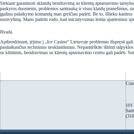
Siekiant garantuoti sklandų bendravimą su klientų aptarnavimo tarnyba, 
paskyros duomenis, problemos santrauką ir visus klaidų pranešimus, su k
įgalinu palaikymo komandą man greičiau padėti. Be to, išlieku kantrus ir
nusivylimą. Mano patirtis rodo, kad iniciatyvumas lemia spartesnius spr
Išvada
Apibendrinant, įėjimo į „Ice Casino“ Lietuvoje problemas išspręsti gali b
pasitaikančius techninius nesklandumus. Nepamirškite ištrinti talpyklos ir 
su kliūtimis, bendravimas su klientų aptarnavimo centru gali padėti. S
Con
101
San
(31