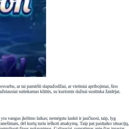
esvarbu, ar tai pamiršti slaptažodžiai, ar vietiniai apribojimai, šios
ažniausiai sutinkamas kliūtis, su kuriomis dažnai susitinka žaidėjai.
yra vangus įkėlimo laikas; nemėgstu laukti ir jaučiuosi, taip, lyg
anešimais, dėl kurių turiu ieškoti atsakymų. Taip pat pasitaiko situacijų,
kontroliuoti šiuos nukrypimus. Galiausiai, supratimas apie šias įprastas