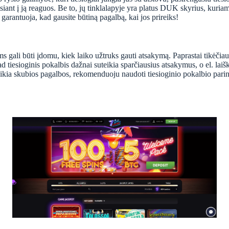
delsiant į ją reaguos. Be to, jų tinklalapyje yra platus DUK skyrius, kur
 garantuoja, kad gausite būtiną pagalbą, kai jos prireiks!
ms gali būti įdomu, kiek laiko užtruks gauti atsakymą. Paprastai tikėčia
kad tiesioginis pokalbis dažnai suteikia sparčiausius atsakymus, o el. lai
reikia skubios pagalbos, rekomenduoju naudoti tiesioginio pokalbio parink