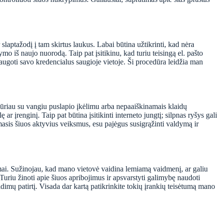
laptažodį į tam skirtus laukus. Labai būtina užtikrinti, kad nėra
ymo iš naujo nuorodą. Taip pat įsitikinu, kad turiu teisingą el. pašto
 saugoti savo kredencialus saugioje vietoje. Ši procedūra leidžia man
dūriau su vangiu puslapio įkėlimu arba nepaaiškinamais klaidų
r įrenginį. Taip pat būtina įsitikinti interneto jungtį; silpnas ryšys gali
damasis šiuos aktyvius veiksmus, esu pajėgus susigrąžinti valdymą ir
jimai. Sužinojau, kad mano vietovė vaidina lemiamą vaidmenį, ar galiu
 Turiu žinoti apie šiuos apribojimus ir apsvarstyti galimybę naudoti
imų patirtį. Visada dar kartą patikrinkite tokių įrankių teisėtumą mano