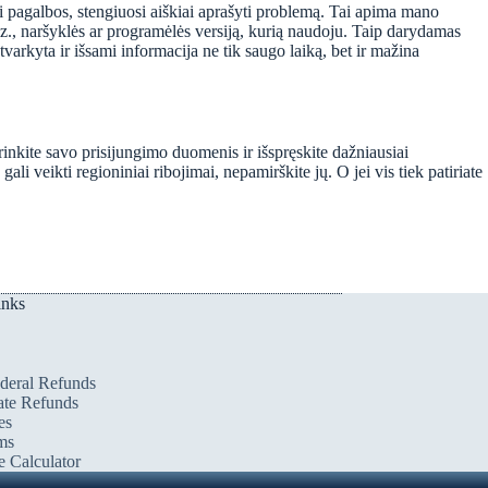
si pagalbos, stengiuosi aiškiai aprašyti problemą. Tai apima mano
vz., naršyklės ar programėlės versiją, kurią naudoju. Taip darydamas
varkyta ir išsami informacija ne tik saugo laiką, bet ir mažina
krinkite savo prisijungimo duomenis ir išspręskite dažniausiai
gali veikti regioniniai ribojimai, nepamirškite jų. O jei vis tiek patiriate
inks
deral Refunds
ate Refunds
es
ms
 Calculator