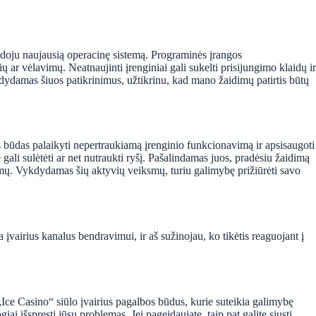
udoju naujausią operacinę sistemą. Programinės įrangos
 ar vėlavimų. Neatnaujinti įrenginiai gali sukelti prisijungimo klaidų ir
ykdydamas šiuos patikrinimus, užtikrinu, kad mano žaidimų patirtis būtų
s būdas palaikyti nepertraukiamą įrenginio funkcionavimą ir apsisaugoti
li sulėtėti ar net nutraukti ryšį. Pašalindamas juos, pradėsiu žaidimą
lemų. Vykdydamas šių aktyvių veiksmų, turiu galimybę prižiūrėti savo
 įvairius kanalus bendravimui, ir aš sužinojau, ko tikėtis reaguojant į
„Ice Casino“ siūlo įvairius pagalbos būdus, kurie suteikia galimybę
ai išspręsti jūsų problemas. Jei pageidaujate, taip pat galite siųsti