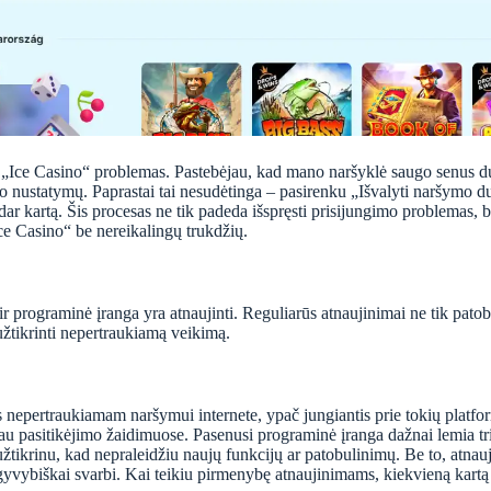
rie „Ice Casino“ problemas. Pastebėjau, kad mano naršyklė saugo senus d
mo nustatymų. Paprastai tai nesudėtinga – pasirenku „Išvalyti naršymo du
 dar kartą. Šis procesas ne tik padeda išspręsti prisijungimo problemas, 
„Ice Casino“ be nereikalingų trukdžių.
 ir programinė įranga yra atnaujinti. Reguliarūs atnaujinimai ne tik pat
užtikrinti nepertraukiamą veikimą.
 nepertraukiamam naršymui internete, ypač jungiantis prie tokių platfor
au pasitikėjimo žaidimuose. Pasenusi programinė įranga dažnai lemia tr
krinu, kad nepraleidžiu naujų funkcijų ar patobulinimų. Be to, atnauj
ir gyvybiškai svarbi. Kai teikiu pirmenybę atnaujinimams, kiekvieną kartą