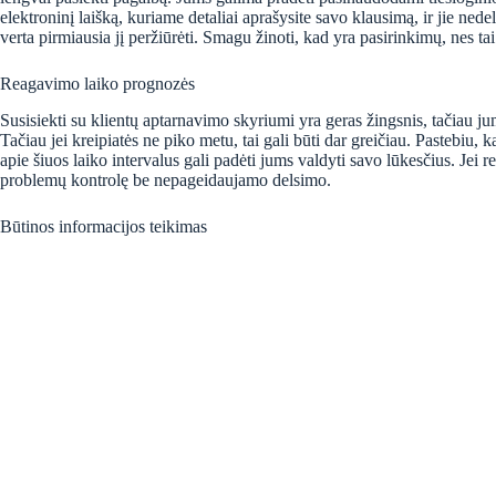
elektroninį laišką, kuriame detaliai aprašysite savo klausimą, ir jie ne
verta pirmiausia jį peržiūrėti. Smagu žinoti, kad yra pasirinkimų, nes tai
Reagavimo laiko prognozės
Susisiekti su klientų aptarnavimo skyriumi yra geras žingsnis, tačiau ju
Tačiau jei kreipiatės ne piko metu, tai gali būti dar greičiau. Pastebiu, 
apie šiuos laiko intervalus gali padėti jums valdyti savo lūkesčius. Jei 
problemų kontrolę be nepageidaujamo delsimo.
Būtinos informacijos teikimas