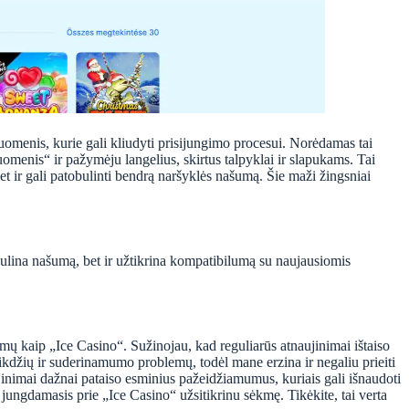
uomenis, kurie gali kliudyti prisijungimo procesui. Norėdamas tai
omenis“ ir pažymėju langelius, skirtus talpyklai ir slapukams. Tai
bet ir gali patobulinti bendrą naršyklės našumą. Šie maži žingsniai
obulina našumą, bet ir užtikrina kompatibilumą su naujausiomis
mų kaip „Ice Casino“. Sužinojau, kad reguliarūs atnaujinimai ištaiso
ikdžių ir suderinamumo problemų, todėl mane erzina ir negaliu prieiti
inimai dažnai pataiso esminius pažeidžiamumus, kuriais gali išnaudoti
 jungdamasis prie „Ice Casino“ užsitikrinu sėkmę. Tikėkite, tai verta