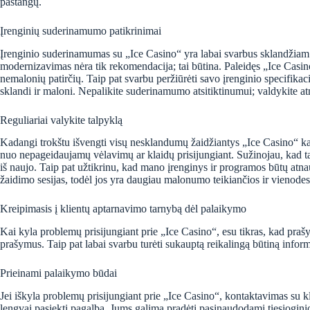
pastangų.
Įrenginių suderinamumo patikrinimai
Įrenginio suderinamumas su „Ice Casino“ yra labai svarbus sklandžiam ž
modernizavimas nėra tik rekomendacija; tai būtina. Paleidęs „Ice Casino“
nemalonių patirčių. Taip pat svarbu peržiūrėti savo įrenginio specifika
sklandi ir maloni. Nepalikite suderinamumo atsitiktinumui; valdykite a
Reguliariai valykite talpyklą
Kadangi trokštu išvengti visų nesklandumų žaidžiantys „Ice Casino“ kaz
nuo nepageidaujamų vėlavimų ar klaidų prisijungiant. Sužinojau, kad tal
iš naujo. Taip pat užtikrinu, kad mano įrenginys ir programos būtų atna
žaidimo sesijas, todėl jos yra daugiau malonumo teikiančios ir vienodes
Kreipimasis į klientų aptarnavimo tarnybą dėl palaikymo
Kai kyla problemų prisijungiant prie „Ice Casino“, esu tikras, kad prašyt
prašymus. Taip pat labai svarbu turėti sukauptą reikalingą būtiną inform
Prieinami palaikymo būdai
Jei iškyla problemų prisijungiant prie „Ice Casino“, kontaktavimas su kl
lengvai pasiekti pagalbą. Jums galima pradėti pasinaudodami tiesioginio ry