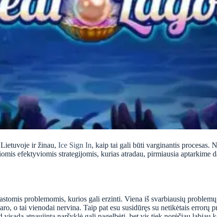
Lietuvoje ir žinau,
Ice Sign In
, kaip tai gali būti varginantis procesas. N
liomis efektyviomis strategijomis, kurias atradau, pirmiausia aptarkime d
rastomis problemomis, kurios gali erzinti. Viena iš svarbiausių problemų 
ro, o tai vienodai nervina. Taip pat esu susidūręs su netikėtais errorų pr
d visada atnaujinta naršyklė gali pagelbėti, bet vis tiek norėčiau labiau 