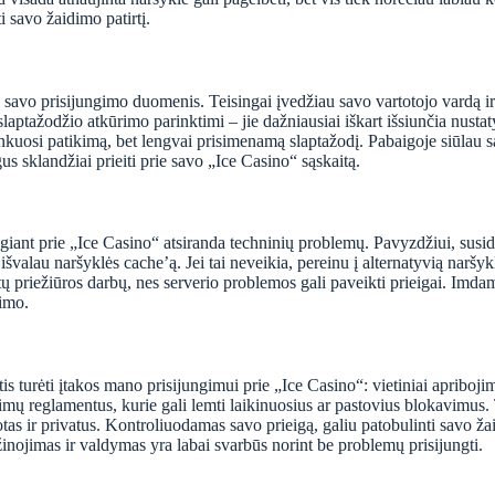
 savo žaidimo patirtį.
savo prisijungimo duomenis. Teisingai įvedžiau savo vartotojo vardą ir s
slaptažodžio atkūrimo parinktimi – jie dažniausiai iškart išsiunčia nustat
r renkuosi patikimą, bet lengvai prisimenamą slaptažodį. Pabaigoje siūlau
us sklandžiai prieiti prie savo „Ice Casino“ sąskaitą.
ngiant prie „Ice Casino“ atsiranda techninių problemų. Pavyzdžiui, susi
alau naršyklės cache’ą. Jei tai neveikia, pereinu į alternatyvią naršyklę a
ebūtų priežiūros darbų, nes serverio problemos gali paveikti prieigai. Im
limo.
tis turėti įtakos mano prisijungimui prie „Ice Casino“: vietiniai apribo
lošimų reglamentus, kurie gali lemti laikinuosius ar pastovius blokavimus.
s ir privatus. Kontroliuodamas savo prieigą, galiu patobulinti savo žaid
žinojimas ir valdymas yra labai svarbūs norint be problemų prisijungti.