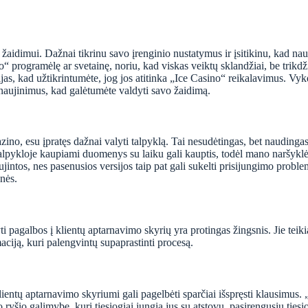
aidimui. Dažnai tikrinu savo įrenginio nustatymus ir įsitikinu, kad na
 programėlę ar svetainę, noriu, kad viskas veiktų sklandžiai, be trikdžių
cijas, kad užtikrintumėte, jog jos atitinka „Ice Casino“ reikalavimus. V
tnaujinimus, kad galėtumėte valdyti savo žaidimą.
ino, esu įpratęs dažnai valyti talpyklą. Tai nesudėtingas, bet naudinga
pykloje kaupiami duomenys su laiku gali kauptis, todėl mano naršyklė ga
ujintos, nes pasenusios versijos taip pat gali sukelti prisijungimo prob
nės.
i pagalbos į klientų aptarnavimo skyrių yra protingas žingsnis. Jie teikia
aciją, kuri palengvintų supaprastinti procesą.
ientų aptarnavimo skyriumi gali pagelbėti sparčiai išspręsti klausimus. 
šio galimybe, kuri tiesiogiai jungia jus su atstovu, pasirengusiu tiesiogi