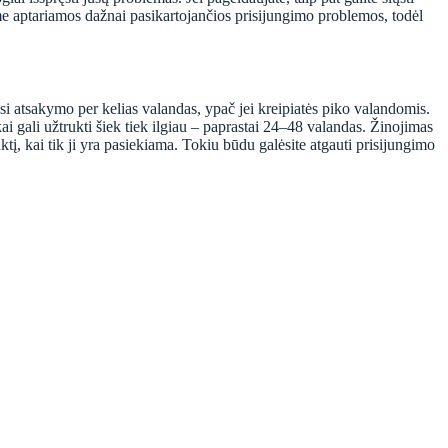
iame aptariamos dažnai pasikartojančios prisijungimo problemos, todėl
usi atsakymo per kelias valandas, ypač jei kreipiatės piko valandomis.
škai gali užtrukti šiek tiek ilgiau – paprastai 24–48 valandas. Žinojimas
tį, kai tik ji yra pasiekiama. Tokiu būdu galėsite atgauti prisijungimo