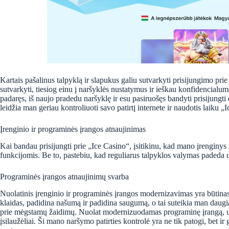
Kartais pašalinus talpyklą ir slapukus galiu sutvarkyti prisijungimo p
sutvarkyti, tiesiog einu į naršyklės nustatymus ir ieškau konfidencialu
padaręs, iš naujo pradedu naršyklę ir esu pasiruošęs bandyti prisijungti
leidžia man geriau kontroliuoti savo patirtį internete ir naudotis laiku 
Įrenginio ir programinės įrangos atnaujinimas
Kai bandau prisijungti prie „Ice Casino“, įsitikinu, kad mano įrenginys
funkcijomis. Be to, pastebiu, kad reguliarus talpyklos valymas padeda 
Programinės įrangos atnaujinimų svarba
Nuolatinis įrenginio ir programinės įrangos modernizavimas yra būtinas
klaidas, padidina našumą ir padidina saugumą, o tai suteikia man daugi
prie mėgstamų žaidimų. Nuolat modernizuodamas programinę įrangą, užti
įsilaužėliai. Ši mano naršymo patirties kontrolė yra ne tik patogi, bet 