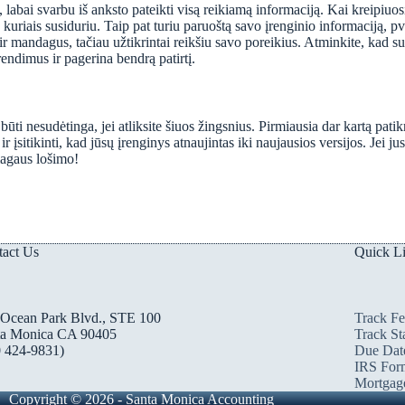
labai svarbu iš anksto pateikti visą reikiamą informaciją. Kai kreipiuo
uriais susiduriu. Taip pat turiu paruoštą savo įrenginio informaciją, p
 mandagus, tačiau užtikrintai reikšiu savo poreikius. Atminkite, kad sut
endimus ir pagerina bendrą patirtį.
ūti nesudėtinga, jei atliksite šiuos žingsnius. Pirmiausia dar kartą pati
įsitikinti, kad jūsų įrenginys atnaujintas iki naujausios versijos. Jei jus 
magaus lošimo!
tact Us
Quick L
 Ocean Park Blvd., STE 100
Track Fe
ta Monica CA 90405
Track St
0 424-9831)
Due Dat
IRS For
Mortgage
Copyright © 2026 - Santa Monica Accounting