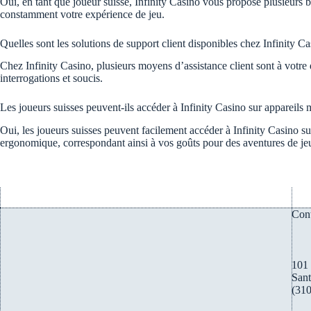
Oui, en tant que joueur suisse, Infinity Casino vous propose plusieurs b
constamment votre expérience de jeu.
Quelles sont les solutions de support client disponibles chez Infinity Ca
Chez Infinity Casino, plusieurs moyens d’assistance client sont à votre 
interrogations et soucis.
Les joueurs suisses peuvent-ils accéder à Infinity Casino sur appareils 
Oui, les joueurs suisses peuvent facilement accéder à Infinity Casino s
ergonomique, correspondant ainsi à vos goûts pour des aventures de je
Con
101
San
(31