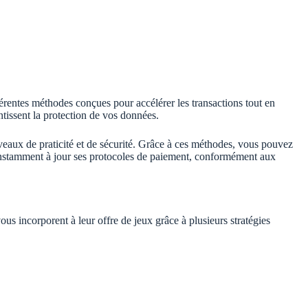
férentes méthodes conçues pour accélérer les transactions tout en
tissent la protection de vos données.
niveaux de praticité et de sécurité. Grâce à ces méthodes, vous pouvez
 constamment à jour ses protocoles de paiement, conformément aux
vous incorporent à leur offre de jeux grâce à plusieurs stratégies