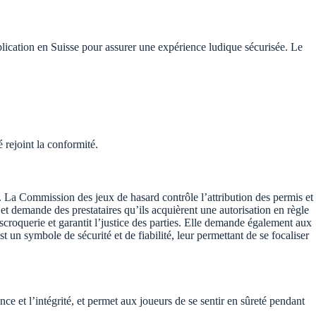
application en Suisse pour assurer une expérience ludique sécurisée. Le
 rejoint la conformité.
é. La Commission des jeux de hasard contrôle l’attribution des permis et
le et demande des prestataires qu’ils acquièrent une autorisation en règle
scroquerie et garantit l’justice des parties. Elle demande également aux
t un symbole de sécurité et de fiabilité, leur permettant de se focaliser
nce et l’intégrité, et permet aux joueurs de se sentir en sûreté pendant