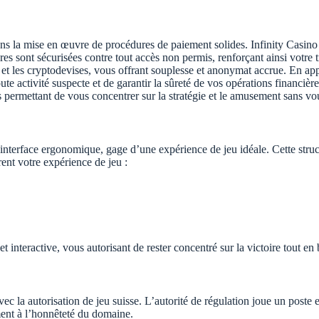
ns la mise en œuvre de procédures de paiement solides. Infinity Casino u
s sont sécurisées contre tout accès non permis, renforçant ainsi votre t
et les cryptodevises, vous offrant souplesse et anonymat accrue. En a
oute activité suspecte et de garantir la sûreté de vos opérations financi
 permettant de vous concentrer sur la stratégie et le amusement sans vou
terface ergonomique, gage d’une expérience de jeu idéale. Cette structu
rent votre expérience de jeu :
t interactive, vous autorisant de rester concentré sur la victoire tout e
 avec la autorisation de jeu suisse. L’autorité de régulation joue un poste
ment à l’honnêteté du domaine.