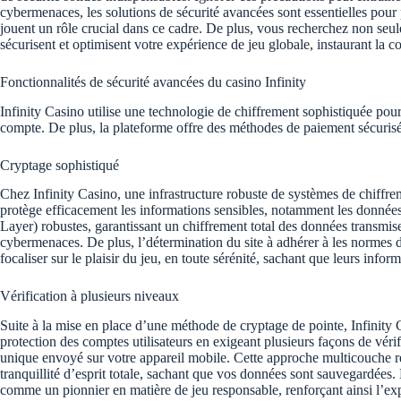
cybermenaces, les solutions de sécurité avancées sont essentielles pour 
jouent un rôle crucial dans ce cadre. De plus, vous recherchez non seule
sécurisent et optimisent votre expérience de jeu globale, instaurant la
Fonctionnalités de sécurité avancées du casino Infinity
Infinity Casino utilise une technologie de chiffrement sophistiquée pou
compte. De plus, la plateforme offre des méthodes de paiement sécurisées,
Cryptage sophistiqué
Chez Infinity Casino, une infrastructure robuste de systèmes de chiffreme
protège efficacement les informations sensibles, notamment les données p
Layer) robustes, garantissant un chiffrement total des données transmises
cybermenaces. De plus, l’détermination du site à adhérer à les normes d
focaliser sur le plaisir du jeu, en toute sérénité, sachant que leurs info
Vérification à plusieurs niveaux
Suite à la mise en place d’une méthode de cryptage de pointe, Infinity 
protection des comptes utilisateurs en exigeant plusieurs façons de vér
unique envoyé sur votre appareil mobile. Cette approche multicouche ren
tranquillité d’esprit totale, sachant que vos données sont sauvegardée
comme un pionnier en matière de jeu responsable, renforçant ainsi l’ex