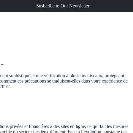
Susbcribe to Our Newsletter
ement sophistiqué et une vérification à plusieurs niveaux, protégeant
 comment ces précautions se traduisent-elles dans votre expérience de
t/fr-ch
ons privées et financières à des sites en ligne, ce qui fait les mesures
nsemble du secteur des jeux d’argent. Face à l’évolution constante des