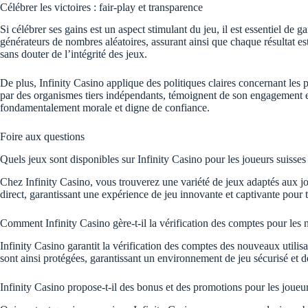
Célébrer les victoires : fair-play et transparence
Si célébrer ses gains est un aspect stimulant du jeu, il est essentiel de 
générateurs de nombres aléatoires, assurant ainsi que chaque résultat es
sans douter de l’intégrité des jeux.
De plus, Infinity Casino applique des politiques claires concernant les pa
par des organismes tiers indépendants, témoignent de son engagement en
fondamentalement morale et digne de confiance.
Foire aux questions
Quels jeux sont disponibles sur Infinity Casino pour les joueurs suisses
Chez Infinity Casino, vous trouverez une variété de jeux adaptés aux jo
direct, garantissant une expérience de jeu innovante et captivante pour 
Comment Infinity Casino gère-t-il la vérification des comptes pour les 
Infinity Casino garantit la vérification des comptes des nouveaux utilis
sont ainsi protégées, garantissant un environnement de jeu sécurisé et d
Infinity Casino propose-t-il des bonus et des promotions pour les joueur