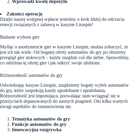
Wprowadź kwotę depozytu
Zakończ operację
Dzięki naszej wstępnej wpłacie jesteśmy o krok bliżej do odczucia
emocji związanych z zabawą w kasynie Liraspin!
Badanie wyboru gier
Myśląc o asortymencie gier w kasynie Liraspin, można zobaczyć, że
jest ich tak wiele. Od bogatej oferty automatów do gry po obszerny
przegląd gier stołowych – każdy znajdzie coś dla siebie. Sprawdźmy,
co odróżnia tę ofertę gier i jak odkryć swoje ulubione.
Różnorodność automatów do gry
Odwiedzając kasyno Liraspin, znajdziemy bogaty wybór automatów
do gry, które zaspokoją każdy upodobanie i upodobania.
Różnorodność jest imponująca, pozwalając nam wciągnąć się w
przeżyciach dopasowanych do naszych pragnień. Oto kilka wartych
uwagi aspektów do zastanowienia się:
Tematyka automatów do gry
Funkcje automatów do gry
Innowacyjna rozgrywka