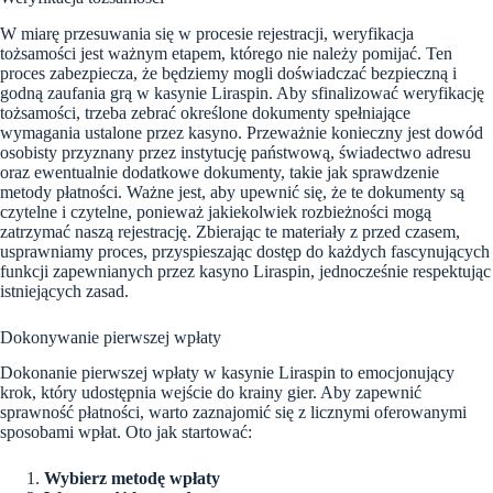
W miarę przesuwania się w procesie rejestracji, weryfikacja
tożsamości jest ważnym etapem, którego nie należy pomijać. Ten
proces zabezpiecza, że będziemy mogli doświadczać bezpieczną i
godną zaufania grą w kasynie Liraspin. Aby sfinalizować weryfikację
tożsamości, trzeba zebrać określone dokumenty spełniające
wymagania ustalone przez kasyno. Przeważnie konieczny jest dowód
osobisty przyznany przez instytucję państwową, świadectwo adresu
oraz ewentualnie dodatkowe dokumenty, takie jak sprawdzenie
metody płatności. Ważne jest, aby upewnić się, że te dokumenty są
czytelne i czytelne, ponieważ jakiekolwiek rozbieżności mogą
zatrzymać naszą rejestrację. Zbierając te materiały z przed czasem,
usprawniamy proces, przyspieszając dostęp do każdych fascynujących
funkcji zapewnianych przez kasyno Liraspin, jednocześnie respektując
istniejących zasad.
Dokonywanie pierwszej wpłaty
Dokonanie pierwszej wpłaty w kasynie Liraspin to emocjonujący
krok, który udostępnia wejście do krainy gier. Aby zapewnić
sprawność płatności, warto zaznajomić się z licznymi oferowanymi
sposobami wpłat. Oto jak startować:
Wybierz metodę wpłaty