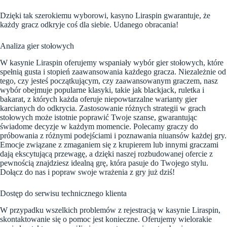
Dzięki tak szerokiemu wyborowi, kasyno Liraspin gwarantuje, że
każdy gracz odkryje coś dla siebie. Udanego obracania!
Analiza gier stołowych
W kasynie Liraspin oferujemy wspaniały wybór gier stołowych, które
spełnią gusta i stopień zaawansowania każdego gracza. Niezależnie od
tego, czy jesteś początkującym, czy zaawansowanym graczem, nasz
wybór obejmuje popularne klasyki, takie jak blackjack, ruletka i
bakarat, z których każda oferuje niepowtarzalne warianty gier
karcianych do odkrycia. Zastosowanie różnych strategii w grach
stołowych może istotnie poprawić Twoje szanse, gwarantując
świadome decyzje w każdym momencie. Polecamy graczy do
próbowania z różnymi podejściami i poznawania niuansów każdej gry.
Emocje związane z zmaganiem się z krupierem lub innymi graczami
dają ekscytującą przewagę, a dzięki naszej rozbudowanej ofercie z
pewnością znajdziesz idealną grę, która pasuje do Twojego stylu.
Dołącz do nas i popraw swoje wrażenia z gry już dziś!
Dostęp do serwisu technicznego klienta
W przypadku wszelkich problemów z rejestracją w kasynie Liraspin,
skontaktowanie się o pomoc jest konieczne. Oferujemy wielorakie