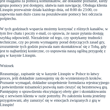
jest osiągalna za pomocą komunikatów, ale dokładne poznanie, kiedy
grupa pomocy jest dostępny, ułatwia nam nawigację. Obsługa klienta
Liraspin przeważnie działa każdego dnia, od 8:00 do 23:00, co
zapewnia nam dużo czasu na poszukiwanie pomocy bez odczucia
pośpiechu.
W tych godzinach wsparcia możemy korzystać z różnych kanałów, w
tym live chatu i poczty e-mail, co sprawia, że nasze pytania dostają
szybką odpowiedź. Niezależnie od tego, czy spotykamy trudności
techniczne, czy po prostu wymagamy porad dotyczących zasad gry,
zrozumienie tych godzin pozwala nam skontaktować się z Tobą, gdy
jest to najbardziej konieczne, co usprawnia naszą ogólną przygodę z
grą w kasynie Liraspin.
Wniosek
Reasumując, zapisanie się w kasynie Liraspin w Polsce to łatwy
proces, jeśli dokładnie zastosujemy się do wymienionych kroków.
Poznanie wymagań, dokładne uzupełnienie formularza rejestracyjnego
i potwierdzenie tożsamości pozwolą nam cieszyć się bezstresową grą.
Pamiętajmy o sprawdzeniu ekscytującej oferty gier i skontaktowaniu
się z serwisem klienta w razie potrzeby. Po założeniu konta jesteśmy
przygotowani, aby zanurzyć się w emocjach związanych z grą w
Liraspin!