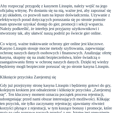
Aby rozpocząć przygodę z kasynem Liraspin, należy wejść na jego
oficjalną witrynę. Po dostaniu się na nią, ważne jest, aby zapoznać się
z jej układem, co pozwoli nam na lepsze doświadczenia. Używanie z
efektywnych porad dotyczących poruszania się po stronie pomoże
nam sprawnie uzyskać dostęp do gier, promocji i sekcji wsparcia.
Należy podkreślić, że interfejs jest przyjazny użytkownikowi i
stworzony tak, aby ułatwić naszą podróż po świecie gier online.
Co więcej, ważne traktowanie ochrony gier online jest kluczowe.
Kasyno Liraspin stosuje mocne metody szyfrowania, zapewniając
ochronę naszych danych osobowych i finansowych. Analizując ofertę
kasyna, skupmy się na znaki bezpieczeństwa, które świadczą o
zaangażowaniu firmy w ochronę naszych danych. Dzięki tej wiedzy
będziemy mogli bezpiecznie poruszać się po stronie kasyna Liraspin.
Kliknięcie przycisku Zarejestruj się
Gdy już przejrzymy stronę kasyna Liraspin i będziemy gotowi do gry,
kolejnym krokiem jest odnalezienie i kliknięcie przycisku „Zarejestruj
się”. Ten kluczowy moment oznacza początek procesu rejestracji,
udostępniając przed nami obszar interesujących możliwości. Klikając
ten przycisk, nie tylko zaczynamy rejestrację; ujawniamy również
korzyści płynące z rejestracji, w tym kuszące bonusy i promocje, które
mają na celu poprawę naszych przeżyć z gry. Istotne jest upewnienie