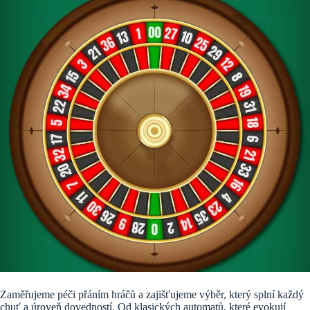
Zaměřujeme péči přáním hráčů a zajišťujeme výběr, který splní každý
chuť a úroveň dovedností. Od klasických automatů, které evokují