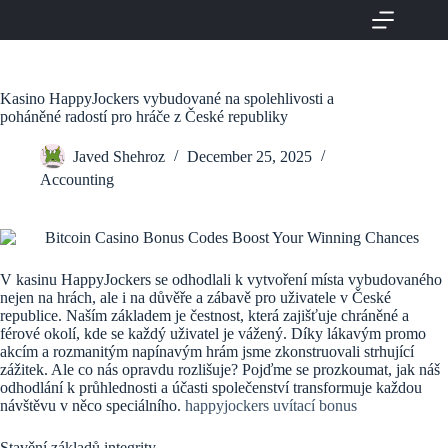
Skip
to
content
Kasino HappyJockers vybudované na spolehlivosti a
poháněné radostí pro hráče z České republiky
Javed Shehroz
December 25, 2025
Accounting
V kasinu HappyJockers se odhodlali k vytvoření místa vybudovaného
nejen na hrách, ale i na důvěře a zábavě pro uživatele v České
republice. Naším základem je čestnost, která zajišťuje chráněné a
férové okolí, kde se každý uživatel je vážený. Díky lákavým promo
akcím a rozmanitým napínavým hrám jsme zkonstruovali strhující
zážitek. Ale co nás opravdu rozlišuje? Pojďme se prozkoumat, jak náš
odhodlání k průhlednosti a účasti společenství transformuje každou
návštěvu v něco speciálního.
happyjockers uvítací bonus
Stavění základů integrity