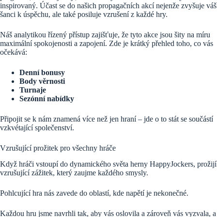
inspirovaný. Účast se do našich propagačních akcí nejenže zvyšuje váš
šanci k úspěchu, ale také posiluje vzrušení z každé hry.
Náš analytikou řízený přístup zajišťuje, že tyto akce jsou šity na míru
maximální spokojenosti a zapojení. Zde je krátký přehled toho, co vás
očekává:
Denní bonusy
Body věrnosti
Turnaje
Sezónní nabídky
Připojit se k nám znamená více než jen hraní – jde o to stát se součástí
vzkvétající společenství.
Vzrušující prožitek pro všechny hráče
Když hráči vstoupí do dynamického světa herny HappyJockers, prožijí
vzrušující zážitek, který zaujme každého smysly.
Pohlcující hra nás zavede do oblastí, kde napětí je nekonečné.
Každou hru jsme navrhli tak, aby vás oslovila a zároveň vás vyzvala, a