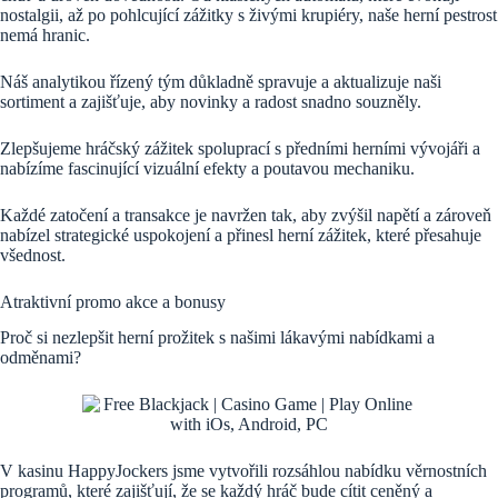
nostalgii, až po pohlcující zážitky s živými krupiéry, naše herní pestrost
nemá hranic.
Náš analytikou řízený tým důkladně spravuje a aktualizuje naši
sortiment a zajišťuje, aby novinky a radost snadno souzněly.
Zlepšujeme hráčský zážitek spoluprací s předními herními vývojáři a
nabízíme fascinující vizuální efekty a poutavou mechaniku.
Každé zatočení a transakce je navržen tak, aby zvýšil napětí a zároveň
nabízel strategické uspokojení a přinesl herní zážitek, které přesahuje
všednost.
Atraktivní promo akce a bonusy
Proč si nezlepšit herní prožitek s našimi lákavými nabídkami a
odměnami?
V kasinu HappyJockers jsme vytvořili rozsáhlou nabídku věrnostních
programů, které zajišťují, že se každý hráč bude cítit ceněný a