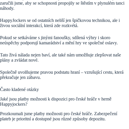
zaručili jsme, aby se schopnosti propojily se štěstím v plynulém tanci
náhody.
HappyJockers se od ostatních neliší jen špičkovou technikou, ale i
živou sociální interakcí, která zde rozkvétá.
Pokud se setkáváme s jinými fanoušky, sdílená výhry i skoro
neúspěchy podporují kamarádství a mění hry ve společné oslavy.
Tato živá nálada nejen baví, ale také nám umožňuje zlepšovat naše
plány a zvládat nové.
Společně uvolňujeme pravou podstatu hraní – vzrušující cestu, která
překračuje jen zábavu.
Často kladené otázky
Jaké jsou platby možnosti k dispozici pro české hráče v herně
Happyjockers?
Prozkoumali jsme platby možnosti pro české hráče. Zabezpečení
plateb je prioritní a dostupné jsou různé způsoby depozitu.