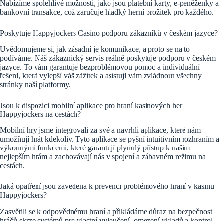
Nabízíme spolehlivé možnosti, jako jsou platební karty, e-peněženky a
bankovní transakce, což zaručuje hladký herní prožitek pro každého.
Poskytuje Happyjockers Casino podporu zákazníků v českém jazyce?
Uvědomujeme si, jak zásadní je komunikace, a proto se na to
podíváme. Náš zákaznický servis reálně poskytuje podporu v českém
jazyce. To vám garantuje bezproblémovou pomoc a individuální
řešení, která vylepší váš zážitek a asistují vám zvládnout všechny
stránky naší platformy.
Jsou k dispozici mobilní aplikace pro hraní kasinových her
Happyjockers na cestách?
Mobilní hry jsme integrovali za své a navrhli aplikace, které nám
umožňují hrát kdekoliv. Tyto aplikace se pyšní intuitivním rozhraním a
výkonnými funkcemi, které garantují plynulý přístup k našim
nejlepším hrám a zachovávají nás v spojení a zábavném režimu na
cestách.
Jaká opatření jsou zavedena k prevenci problémového hraní v kasinu
Happyjockers?
Zasvětili se k odpovědnému hraní a přikládáme důraz na bezpečnost
hráčů skrze systémů pro vlastní vyloučení, omezení vkladů a kontrol