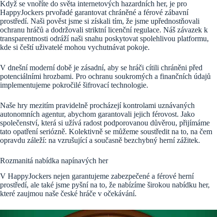
Když se vnoříte do světa internetových hazardních her, je pro
HappyJockers prvořadé garantovat chráněné a férové zábavní
prostředí. Naši pověst jsme si získali tím, že jsme upřednostňovali
ochranu hráčů a dodržovali striktní licenční regulace. Náš závazek k
transparentnosti odráží naši snahu poskytovat spolehlivou platformu,
kde si čeští uživatelé mohou vychutnávat pokoje.
V dnešní moderní době je zásadní, aby se hráči cítili chráněni před
potenciálními hrozbami. Pro ochranu soukromých a finančních údajů
implementujeme pokročilé šifrovací technologie.
Naše hry mezitím pravidelně procházejí kontrolami uznávaných
autonomních agentur, abychom garantovali jejich férovost. Jako
společenství, která si užívá radost podporovanou důvěrou, přijímáme
tato opatření seriózně. Kolektivně se můžeme soustředit na to, na čem
opravdu záleží: na vzrušující a současně bezchybný herní zážitek.
Rozmanitá nabídka napínavých her
V HappyJockers nejen garantujeme zabezpečené a férové herní
prostředí, ale také jsme pyšní na to, že nabízíme širokou nabídku her,
které zaujmou naše české hráče v očekávání.