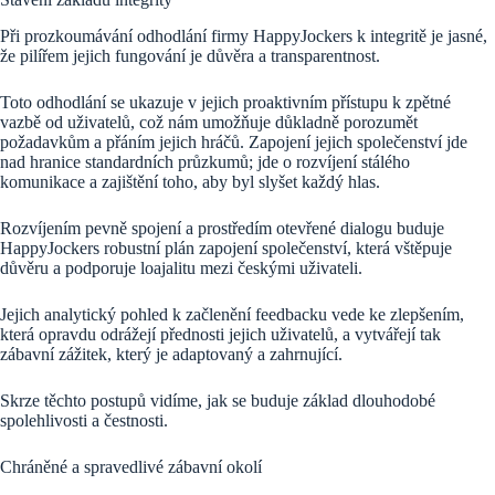
Při prozkoumávání odhodlání firmy HappyJockers k integritě je jasné,
že pilířem jejich fungování je důvěra a transparentnost.
Toto odhodlání se ukazuje v jejich proaktivním přístupu k zpětné
vazbě od uživatelů, což nám umožňuje důkladně porozumět
požadavkům a přáním jejich hráčů. Zapojení jejich společenství jde
nad hranice standardních průzkumů; jde o rozvíjení stálého
komunikace a zajištění toho, aby byl slyšet každý hlas.
Rozvíjením pevně spojení a prostředím otevřené dialogu buduje
HappyJockers robustní plán zapojení společenství, která vštěpuje
důvěru a podporuje loajalitu mezi českými uživateli.
Jejich analytický pohled k začlenění feedbacku vede ke zlepšením,
která opravdu odrážejí přednosti jejich uživatelů, a vytvářejí tak
zábavní zážitek, který je adaptovaný a zahrnující.
Skrze těchto postupů vidíme, jak se buduje základ dlouhodobé
spolehlivosti a čestnosti.
Chráněné a spravedlivé zábavní okolí