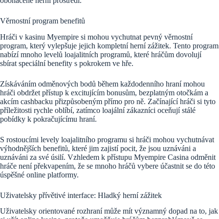
obohacené herní prostředí.
Věrnostní program benefitů
Hráči v kasinu Myempire si mohou vychutnat pevný věrnostní
program, který vylepšuje jejich kompletní herní zážitek. Tento program
nabízí mnoho levelů loajalitních programů, které hráčům dovolují
sbírat speciální benefity s pokrokem ve hře.
Získáváním odměnových bodů během každodenního hraní mohou
hráči obdržet přístup k excitujícím bonusům, bezplatným otočkám a
akcím cashbacku přizpůsobeným přímo pro ně. Začínající hráči si tyto
příležitosti rychle oblíbí, zatímco loajální zákazníci oceňují stálé
pobídky k pokračujícímu hraní.
S rostoucími levely loajalitního programu si hráči mohou vychutnávat
výhodnějších benefitů, které jim zajistí pocit, že jsou uznáváni a
uznáváni za své úsilí. Vzhledem k přístupu Myempire Casina odměnit
hráče není překvapením, že se mnoho hráčů vybere účastnit se do této
úspěšné online platformy.
Uživatelsky přívětivé interface: Hladký herní zážitek
Uživatelsky orientované rozhraní může mít významný dopad na to, jak