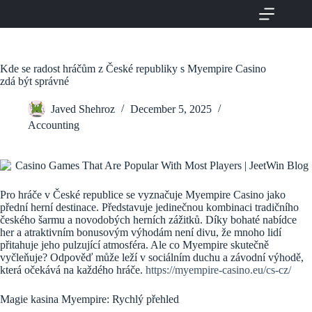
Skip
to
content
Kde se radost hráčům z České republiky s Myempire Casino
zdá být správné
Javed Shehroz
December 5, 2025
Accounting
Pro hráče v České republice se vyznačuje Myempire Casino jako
přední herní destinace. Představuje jedinečnou kombinaci tradičního
českého šarmu a novodobých herních zážitků. Díky bohaté nabídce
her a atraktivním bonusovým výhodám není divu, že mnoho lidí
přitahuje jeho pulzující atmosféra. Ale co Myempire skutečně
vyčleňuje? Odpověď může leží v sociálním duchu a závodní výhodě,
která očekává na každého hráče.
https://myempire-casino.eu/cs-cz/
Magie kasina Myempire: Rychlý přehled