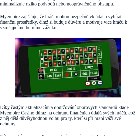
minimalizuje riziko podvodů nebo neoprávněného přístupu.
Myempire zajišťuje, že hráči mohou bezpečně vkládat a vybírat
finanční prostředky, čímž si buduje důvěru a motivuje více hráčů k
vzrušujícímu hernímu zážitku.
Díky častým aktualizacím a dodržování oborových standardů klade
Myempire Casino důraz na ochranu finančních údajů svých hráčů, což
z něj dělá důvěryhodnou volbu pro ty, kteří si při hraní váží své
ochrany.