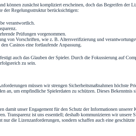
nd können zunächst kompliziert erscheinen, doch das Begreifen der 
e der Regelungsstruktur berücksichtigen:
be verantwortlich.
nsparenz.
rkehrende Prüfungen vorgenommen.
ng von Vorschriften, wie z. B. Altersverifizierung und verantwortungsv
 den Casinos eine fortlaufende Anpassung.
n festigt auch das Glauben der Spieler. Durch die Fokussierung auf C
folgsreich zu sein.
forderungen müssen wir strengen Sicherheitsmaßnahmen höchste Priori
 an, um empfindliche Spielerdaten zu schützen. Dieses Bekenntnis sich
chen damit unser Engagement für den Schutz der Informationen unsere
en. Transparenz ist uns essentiell; deshalb kommunizieren wir unsere S
ht nur die Lizenzanforderungen, sondern schaffen auch eine geschütz