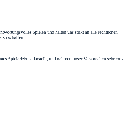
twortungsvolles Spielen und halten uns strikt an alle rechtlichen
e zu schaffen.
ntes Spielerlebnis darstellt, und nehmen unser Versprechen sehr ernst.