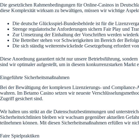
Die gesetzlichen Rahmenbedingungen für Online-Casinos in Deutschla
diese Komplexität wirksam zu bewältigen, müssen wir wichtige Aspekt
Die deutsche Glücksspiel-Bundesbehörde ist für die Lizenzverga
Strenge regulatorische Anforderungen sichern Fair Play und Tra
Zur Umsetzung der Einhaltung der Vorschriften werden wiede
Die Betreiber stehen vor Schwierigkeiten im Bereich der Befolgu
Die sich ständig weiterentwickelnde Gesetzgebung erfordert von
Diese Anordnung garantiert nicht nur unsere Betriebsführung, sonder
sind wir optimaler aufgestellt, um in diesem konkurrenzstarken Markt er
Eingeführte Sicherheitsmaßnahmen
Bei der Bewältigung der komplexen Lizenzierungs- und Compliance-An
wahren. Im Betamo Casino setzen wir neueste Verschlüsselungsmethoden
Zugriff gesichert sind.
Wir halten uns strikt an die Datenschutzbestimmungen und unterstrei
Sicherheitsrichtlinien bleiben wir wachsam gegenüber aktuellen Gefahr
teilnehmen können. Mit diesen Sicherheitsmaßnahmen erfüllen wir nic
Faire Spielpraktiken