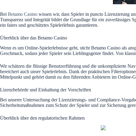
Bei
Betamo Casino
wissen wir, dass Spieler in puncto Lizenzierung un
Transparenz und Integrität bildet die Grundlage für ein zuverlässiges 
ein faires und geschütztes Spielerlebnis garantieren.
Überblick über das Betamo Casino
Wenn es um Online-Spielerlebnisse geht, sticht Betamo Casino als ansp
Geschmack, sodass jeder Spieler sein Lieblingsgenre findet. Von klassi
Wir schätzen die flüssige Benutzerführung und die unkomplizierte Navig
bereichert auch unser Spielerlebnis. Dank der praktischen Filteroptionen
Mittelpunkt und gehört damit zu den führenden Anbietern im Online-
Lizenzbehörde und Einhaltung der Vorschriften
Bei unserer Untersuchung der Lizenzierungs- und Compliance-Vorgaben
Sicherheitsmaßnahmen zum Schutz der Spieler und zur Sicherung gerec
Überblick über den regulatorischen Rahmen