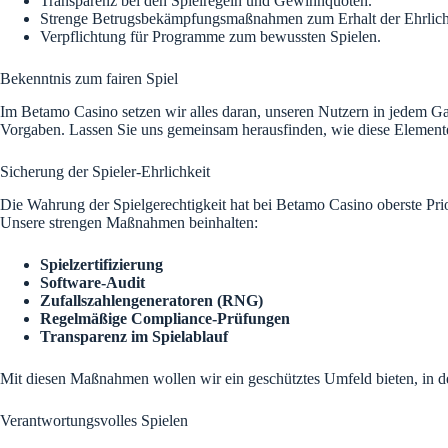
Transparenz bei den Spielregeln und Gewinnquoten.
Strenge Betrugsbekämpfungsmaßnahmen zum Erhalt der Ehrlichk
Verpflichtung für Programme zum bewussten Spielen.
Bekenntnis zum fairen Spiel
Im Betamo Casino setzen wir alles daran, unseren Nutzern in jedem Game
Vorgaben. Lassen Sie uns gemeinsam herausfinden, wie diese Elemente 
Sicherung der Spieler-Ehrlichkeit
Die Wahrung der Spielgerechtigkeit hat bei Betamo Casino oberste Prior
Unsere strengen Maßnahmen beinhalten:
Spielzertifizierung
Software-Audit
Zufallszahlengeneratoren (RNG)
Regelmäßige Compliance-Prüfungen
Transparenz im Spielablauf
Mit diesen Maßnahmen wollen wir ein geschütztes Umfeld bieten, in d
Verantwortungsvolles Spielen