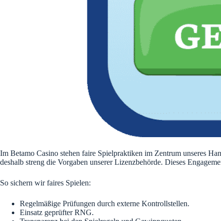
Im Betamo Casino stehen faire Spielpraktiken im Zentrum unseres Hand
deshalb streng die Vorgaben unserer Lizenzbehörde. Dieses Engagement 
So sichern wir faires Spielen:
Regelmäßige Prüfungen durch externe Kontrollstellen.
Einsatz geprüfter RNG.