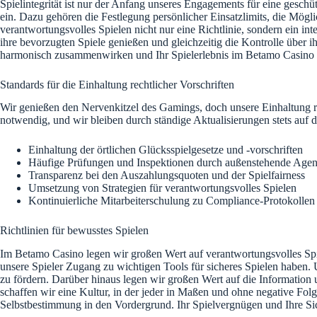
Spielintegrität ist nur der Anfang unseres Engagements für eine gesch
ein. Dazu gehören die Festlegung persönlicher Einsatzlimits, die Mögli
verantwortungsvolles Spielen nicht nur eine Richtlinie, sondern ein inte
ihre bevorzugten Spiele genießen und gleichzeitig die Kontrolle über 
harmonisch zusammenwirken und Ihr Spielerlebnis im Betamo Casino 
Standards für die Einhaltung rechtlicher Vorschriften
Wir genießen den Nervenkitzel des Gamings, doch unsere Einhaltung re
notwendig, und wir bleiben durch ständige Aktualisierungen stets auf d
Einhaltung der örtlichen Glücksspielgesetze und -vorschriften
Häufige Prüfungen und Inspektionen durch außenstehende Agen
Transparenz bei den Auszahlungsquoten und der Spielfairness
Umsetzung von Strategien für verantwortungsvolles Spielen
Kontinuierliche Mitarbeiterschulung zu Compliance-Protokollen
Richtlinien für bewusstes Spielen
Im Betamo Casino legen wir großen Wert auf verantwortungsvolles Spiel
unsere Spieler Zugang zu wichtigen Tools für sicheres Spielen haben.
zu fördern. Darüber hinaus legen wir großen Wert auf die Information 
schaffen wir eine Kultur, in der jeder in Maßen und ohne negative Fol
Selbstbestimmung in den Vordergrund. Ihr Spielvergnügen und Ihre Sich