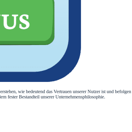
erstehen, wie bedeutend das Vertrauen unserer Nutzer ist und befolgen
dern fester Bestandteil unserer Unternehmensphilosophie.