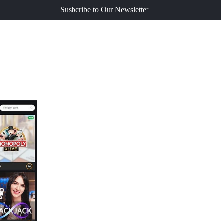
Susbcribe to Our Newsletter