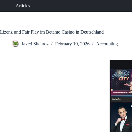
Skip
Articles
to
content
Lizenz und Fair Play im Betamo Casino in Deutschland
Javed Shehroz
February 10, 2026
Accounting