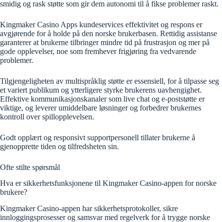
smidig og rask støtte som gir dem autonomi til å fikse problemer raskt.
Kingmaker Casino Apps kundeservices effektivitet og respons er
avgjørende for å holde på den norske brukerbasen. Rettidig assistanse
garanterer at brukerne tilbringer mindre tid på frustrasjon og mer på
gode opplevelser, noe som fremhever frigjøring fra vedvarende
problemer.
Tilgjengeligheten av multispråklig støtte er essensiell, for å tilpasse seg
et variert publikum og ytterligere styrke brukerens uavhengighet.
Effektive kommunikasjonskanaler som live chat og e-poststøtte er
viktige, og leverer umiddelbare løsninger og forbedrer brukernes
kontroll over spillopplevelsen.
Godt opplært og responsivt supportpersonell tillater brukerne å
gjenopprette tiden og tilfredsheten sin.
Ofte stilte spørsmål
Hva er sikkerhetsfunksjonene til Kingmaker Casino-appen for norske
brukere?
Kingmaker Casino-appen har sikkerhetsprotokoller, sikre
innloggingsprosesser og samsvar med regelverk for å trygge norske