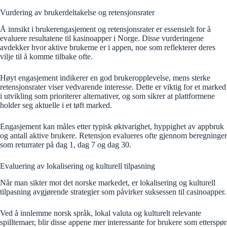
Vurdering av brukerdeltakelse og retensjonsrater
Å innsikt i brukerengasjement og retensjonsrater er essensielt for å
evaluere resultatene til kasinoapper i Norge. Disse vurderingene
avdekker hvor aktive brukerne er i appen, noe som reflekterer deres
vilje til å komme tilbake ofte.
Høyt engasjement indikerer en god brukeropplevelse, mens sterke
retensjonsrater viser vedvarende interesse. Dette er viktig for et marked
i utvikling som prioriterer alternativer, og som sikrer at plattformene
holder seg aktuelle i et tøft marked.
Engasjement kan måles etter typisk øktvarighet, hyppighet av appbruk
og antall aktive brukere. Retensjon evalueres ofte gjennom beregninger
som returrater på dag 1, dag 7 og dag 30.
Evaluering av lokalisering og kulturell tilpasning
Når man sikter mot det norske markedet, er lokalisering og kulturell
tilpasning avgjørende strategier som påvirker suksessen til casinoapper.
Ved å innlemme norsk språk, lokal valuta og kulturelt relevante
spilltemaer, blir disse appene mer interessante for brukere som etterspør