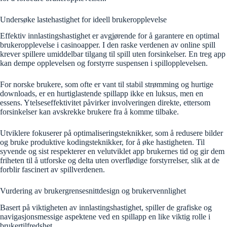
Undersøke lastehastighet for ideell brukeropplevelse
Effektiv innlastingshastighet er avgjørende for å garantere en optimal
brukeropplevelse i casinoapper. I den raske verdenen av online spill
krever spillere umiddelbar tilgang til spill uten forsinkelser. En treg app
kan dempe opplevelsen og forstyrre suspensen i spillopplevelsen.
For norske brukere, som ofte er vant til stabil strømming og hurtige
downloads, er en hurtiglastende spillapp ikke en luksus, men en
essens. Ytelseseffektivitet påvirker involveringen direkte, ettersom
forsinkelser kan avskrekke brukere fra å komme tilbake.
Utviklere fokuserer på optimaliseringsteknikker, som å redusere bilder
og bruke produktive kodingsteknikker, for å øke hastigheten. Til
syvende og sist respekterer en velutviklet app brukernes tid og gir dem
friheten til å utforske og delta uten overflødige forstyrrelser, slik at de
forblir fascinert av spillverdenen.
Vurdering av brukergrensesnittdesign og brukervennlighet
Basert på viktigheten av innlastingshastighet, spiller de grafiske og
navigasjonsmessige aspektene ved en spillapp en like viktig rolle i
brukertilfredshet.