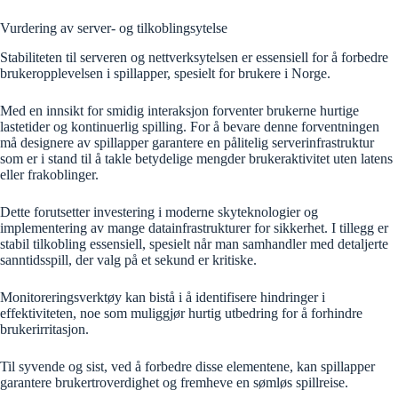
Vurdering av server- og tilkoblingsytelse
Stabiliteten til serveren og nettverksytelsen er essensiell for å forbedre
brukeropplevelsen i spillapper, spesielt for brukere i Norge.
Med en innsikt for smidig interaksjon forventer brukerne hurtige
lastetider og kontinuerlig spilling. For å bevare denne forventningen
må designere av spillapper garantere en pålitelig serverinfrastruktur
som er i stand til å takle betydelige mengder brukeraktivitet uten latens
eller frakoblinger.
Dette forutsetter investering i moderne skyteknologier og
implementering av mange datainfrastrukturer for sikkerhet. I tillegg er
stabil tilkobling essensiell, spesielt når man samhandler med detaljerte
sanntidsspill, der valg på et sekund er kritiske.
Monitoreringsverktøy kan bistå i å identifisere hindringer i
effektiviteten, noe som muliggjør hurtig utbedring for å forhindre
brukerirritasjon.
Til syvende og sist, ved å forbedre disse elementene, kan spillapper
garantere brukertroverdighet og fremheve en sømløs spillreise.