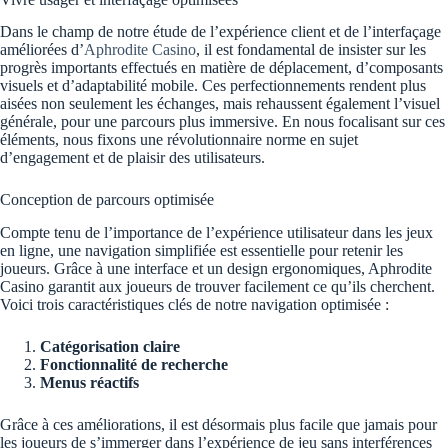
Dans le champ de notre étude de l’expérience client et de l’interfaçage
améliorées d’
Aphrodite Casino
, il est fondamental de insister sur les
progrès importants effectués en matière de déplacement, d’composants
visuels et d’adaptabilité mobile. Ces perfectionnements rendent plus
aisées non seulement les échanges, mais rehaussent également l’visuel
générale, pour une parcours plus immersive. En nous focalisant sur ces
éléments, nous fixons une révolutionnaire norme en sujet
d’engagement et de plaisir des utilisateurs.
Conception de parcours optimisée
Compte tenu de l’importance de l’expérience utilisateur dans les jeux
en ligne, une navigation simplifiée est essentielle pour retenir les
joueurs. Grâce à une interface et un design ergonomiques, Aphrodite
Casino garantit aux joueurs de trouver facilement ce qu’ils cherchent.
Voici trois caractéristiques clés de notre navigation optimisée :
Catégorisation claire
Fonctionnalité de recherche
Menus réactifs
Grâce à ces améliorations, il est désormais plus facile que jamais pour
les joueurs de s’immerger dans l’expérience de jeu sans interférences