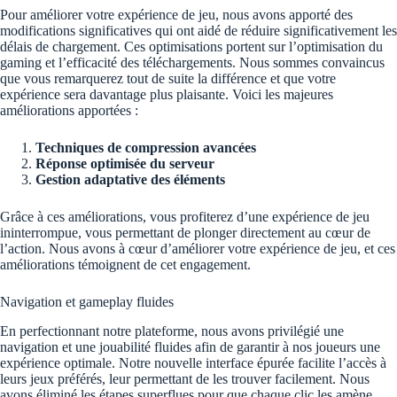
Pour améliorer votre expérience de jeu, nous avons apporté des
modifications significatives qui ont aidé de réduire significativement les
délais de chargement. Ces optimisations portent sur l’optimisation du
gaming et l’efficacité des téléchargements. Nous sommes convaincus
que vous remarquerez tout de suite la différence et que votre
expérience sera davantage plus plaisante. Voici les majeures
améliorations apportées :
Techniques de compression avancées
Réponse optimisée du serveur
Gestion adaptative des éléments
Grâce à ces améliorations, vous profiterez d’une expérience de jeu
ininterrompue, vous permettant de plonger directement au cœur de
l’action. Nous avons à cœur d’améliorer votre expérience de jeu, et ces
améliorations témoignent de cet engagement.
Navigation et gameplay fluides
En perfectionnant notre plateforme, nous avons privilégié une
navigation et une jouabilité fluides afin de garantir à nos joueurs une
expérience optimale. Notre nouvelle interface épurée facilite l’accès à
leurs jeux préférés, leur permettant de les trouver facilement. Nous
avons éliminé les étapes superflues pour que chaque clic les amène