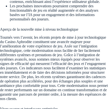
contenus, enrichissant ainsi l’expérience utilisateur globale.
Les prochaines innovations pourraient comprendre des
fonctionnalités de jeu en réalité augmentée et des analyses
basées sur l’IA pour un engagement et des informations
personnalisés des joueurs.
Aperçu de la nouvelle mise à niveau technologique
Tournés vers l’avenir, les récents projets de mise à jour technologique
du Casino Aphrodite constituent une avancée majeure pour
l’amélioration de votre expérience de jeu. Axée sur l’intégration
technologique, cette modernisation nous facilite de lier facilement
différentes systèmes et prestations de jeu. Grâce à l’intégration de
systèmes avancés, nous sommes mieux équipés pour observer les
signes de efficacité qui mesurent l’efficacité des jeux et l’engagement
des joueurs. Ces indicateurs nous facilitent d’examiner les statistiques
en immédiatement et de faire des décisions informées pour structurer
notre service. De plus, les récents systèmes garantissent des cadences
de opération plus accélérées, pour des échanges plus souples et une
ambiance plus confortable pour tous. Cette modernisation nous permet
de rester performants sur un domaine en continue transformation et de
garantir une parcours de premier ordre, à la mesure des espérances de
nos clients.
Vivre usager et interfaçage optimisées