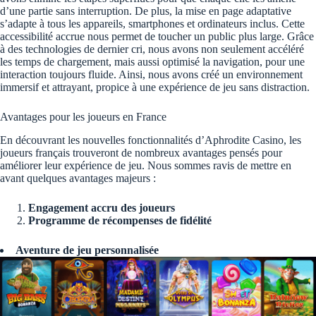
d’une partie sans interruption. De plus, la mise en page adaptative
s’adapte à tous les appareils, smartphones et ordinateurs inclus. Cette
accessibilité accrue nous permet de toucher un public plus large. Grâce
à des technologies de dernier cri, nous avons non seulement accéléré
les temps de chargement, mais aussi optimisé la navigation, pour une
interaction toujours fluide. Ainsi, nous avons créé un environnement
immersif et attrayant, propice à une expérience de jeu sans distraction.
Avantages pour les joueurs en France
En découvrant les nouvelles fonctionnalités d’Aphrodite Casino, les
joueurs français trouveront de nombreux avantages pensés pour
améliorer leur expérience de jeu. Nous sommes ravis de mettre en
avant quelques avantages majeurs :
Engagement accru des joueurs
Programme de récompenses de fidélité
Aventure de jeu personnalisée