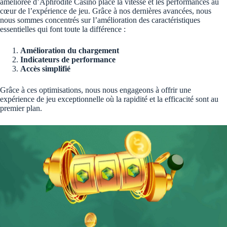
améliorée d’Aphrodite Casino place la vitesse et les performances au
cœur de l’expérience de jeu. Grâce à nos dernières avancées, nous
nous sommes concentrés sur l’amélioration des caractéristiques
essentielles qui font toute la différence :
Amélioration du chargement
Indicateurs de performance
Accès simplifié
Grâce à ces optimisations, nous nous engageons à offrir une
expérience de jeu exceptionnelle où la rapidité et la efficacité sont au
premier plan.