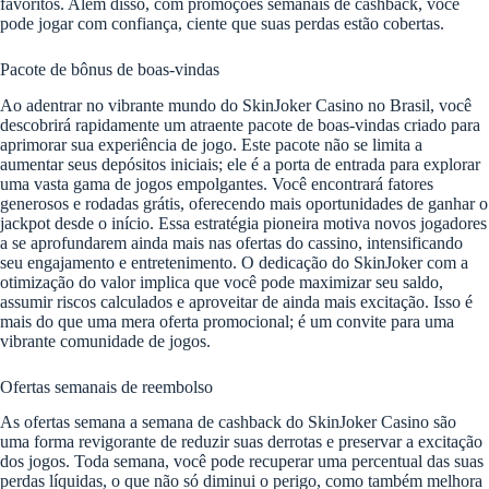
favoritos. Além disso, com promoções semanais de cashback, você
pode jogar com confiança, ciente que suas perdas estão cobertas.
Pacote de bônus de boas-vindas
Ao adentrar no vibrante mundo do SkinJoker Casino no Brasil, você
descobrirá rapidamente um atraente pacote de boas-vindas criado para
aprimorar sua experiência de jogo. Este pacote não se limita a
aumentar seus depósitos iniciais; ele é a porta de entrada para explorar
uma vasta gama de jogos empolgantes. Você encontrará fatores
generosos e rodadas grátis, oferecendo mais oportunidades de ganhar o
jackpot desde o início. Essa estratégia pioneira motiva novos jogadores
a se aprofundarem ainda mais nas ofertas do cassino, intensificando
seu engajamento e entretenimento. O dedicação do SkinJoker com a
otimização do valor implica que você pode maximizar seu saldo,
assumir riscos calculados e aproveitar de ainda mais excitação. Isso é
mais do que uma mera oferta promocional; é um convite para uma
vibrante comunidade de jogos.
Ofertas semanais de reembolso
As ofertas semana a semana de cashback do SkinJoker Casino são
uma forma revigorante de reduzir suas derrotas e preservar a excitação
dos jogos. Toda semana, você pode recuperar uma percentual das suas
perdas líquidas, o que não só diminui o perigo, como também melhora