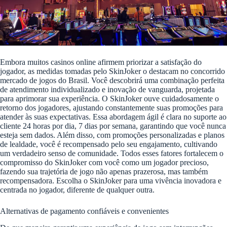
Embora muitos casinos online afirmem priorizar a satisfação do
jogador, as medidas tomadas pelo SkinJoker o destacam no concorrido
mercado de jogos do Brasil. Você descobrirá uma combinação perfeita
de atendimento individualizado e inovação de vanguarda, projetada
para aprimorar sua experiência. O SkinJoker ouve cuidadosamente o
retorno dos jogadores, ajustando constantemente suas promoções para
atender às suas expectativas. Essa abordagem ágil é clara no suporte ao
cliente 24 horas por dia, 7 dias por semana, garantindo que você nunca
esteja sem dados. Além disso, com promoções personalizadas e planos
de lealdade, você é recompensado pelo seu engajamento, cultivando
um verdadeiro senso de comunidade. Todos esses fatores fortalecem o
compromisso do SkinJoker com você como um jogador precioso,
fazendo sua trajetória de jogo não apenas prazerosa, mas também
recompensadora. Escolha o SkinJoker para uma vivência inovadora e
centrada no jogador, diferente de qualquer outra.
Alternativas de pagamento confiáveis e convenientes