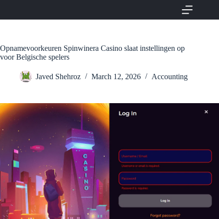
Skip
to
content
Opnamevoorkeuren Spinwinera Casino slaat instellingen op
voor Belgische spelers
Javed Shehroz
March 12, 2026
Accounting