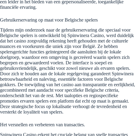
een leider in het bieden van een gepersonaliseerde, toegankelijke
financiële ervaring.
Gebruikerservaring op maat voor Belgische spelers
Tijdens mijn onderzoek naar de gebruikerservaring die speciaal voor
Belgische spelers is ontwikkeld bij Spinwinera Casino, werd duidelijk
dat het casino zorgvuldig rekening heeft gehouden met de culturele
nuances en voorkeuren die uniek zijn voor België. Ze hebben
spelersgerichte functies geïntegreerd die aansluiten bij de lokale
doelgroep, waardoor een omgeving is gecreëerd waarin spelers zich
begrepen en gewaardeerd voelen. De interface is soepel en
gebruiksvriendelijk, geschikt voor zowel nieuwe als ervaren spelers.
Door zich te houden aan de lokale regelgeving garandeert Spinwinera
betrouwbaarheid en naleving, essentiële factoren voor Belgische
gokkers. De toewijding van het casino aan transparantie en eerlijkheid,
gecombineerd met aandacht voor specifieke Belgische criteria,
onderscheidt het van de rest. Met taalopties en regiospecifieke
promoties ervaren spelers een platform dat echt op maat is gemaakt.
Deze strategische focus op lokalisatie verhoogt de tevredenheid en
versterkt de loyaliteit van spelers.
Het versnellen en verbeteren van transacties.
Spinwinera Casino erkent het cruciale belang van snelle transacties