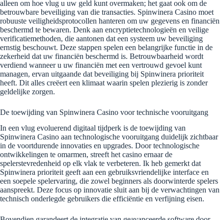
alleen om hoe vlug u uw geld kunt overmaken; het gaat ook om de
betrouwbare beveiliging van die transacties. Spinwinera Casino moet
robuuste veiligheidsprotocollen hanteren om uw gegevens en financiën
beschermd te bewaren. Denk aan encryptietechnologieën en veilige
verificatiemethoden, die aantonen dat een systeem uw beveiliging
ernstig beschouwt. Deze stappen spelen een belangrijke functie in de
zekerheid dat uw financiën beschermd is. Betrouwbaarheid wordt
verdiend wanneer u uw financiën met een vertrouwd gevoel kunt
managen, ervan uitgaande dat beveiliging bij Spinwinera prioriteit
heeft. Dit alles creëert een klimaat waarin spelen plezierig is zonder
geldelijke zorgen.
De toewijding van Spinwinera Casino voor technische vooruitgang
In een vlug evoluerend digitaal tijdperk is de toewijding van
Spinwinera Casino aan technologische vooruitgang duidelijk zichtbaar
in de voortdurende innovaties en upgrades. Door technologische
ontwikkelingen te omarmen, streeft het casino ernaar de
spelerstevredenheid op elk vlak te verbeteren. Ik heb gemerkt dat
Spinwinera prioriteit geeft aan een gebruiksvriendelijke interface en
een soepele spelervaring, die zowel beginners als doorwinterde spelers
aanspreekt. Deze focus op innovatie sluit aan bij de verwachtingen van
technisch onderlegde gebruikers die efficiëntie en verfijning eisen.
Bovendien garandeert de integratie van geavanceerde software door