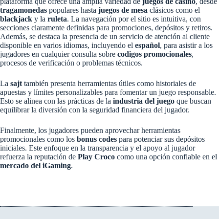
plataforma que ofrece una amplia variedad de
juegos de casino
, desde
tragamonedas
populares hasta
juegos de mesa
clásicos como el
blackjack
y la
ruleta
. La navegación por el sitio es intuitiva, con
secciones claramente definidas para promociones, depósitos y retiros.
Además, se destaca la presencia de un servicio de atención al cliente
disponible en varios idiomas, incluyendo el
español
, para asistir a los
jugadores en cualquier consulta sobre
codigos promocionales
,
procesos de verificación o problemas técnicos.
La
sajt
también presenta herramientas útiles como historiales de
apuestas y límites personalizables para fomentar un juego responsable.
Esto se alinea con las prácticas de la
industria del juego
que buscan
equilibrar la diversión con la seguridad financiera del jugador.
Finalmente, los jugadores pueden aprovechar herramientas
promocionales como los
bonus codes
para potenciar sus depósitos
iniciales. Este enfoque en la transparencia y el apoyo al jugador
refuerza la reputación de
Play Croco
como una opción confiable en el
mercado del iGaming
.