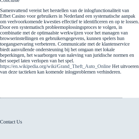
Conclusie
Samenvattend vereist het herstellen van de inlogfunctionaliteit van
Efbet Casino voor gebruikers in Nederland een systematische aanpak
om veelvoorkomende kwesties effectief te identificeren en op te lossen.
Door een systematisch probleemoplossingsproces te volgen, in
combinatie met de optimaalste werkwijzen voor het managen van
browserinstellingen en gebruikersgegevens, kunnen spelers hun
toegangservaring verbeteren. Communicatie met de klantenservice
biedt aanvullende ondersteuning bij het omgaan met lokale
beperkingen, het waarborgen van naleving van juridische normen en
het soepel laten verlopen van het spel.
https://en.wikipedia.org/wiki/Grand_Theft_Auto_Online
Het uitvoeren
van deze tactieken kan komende inlogproblemen verhinderen.
Contact Us