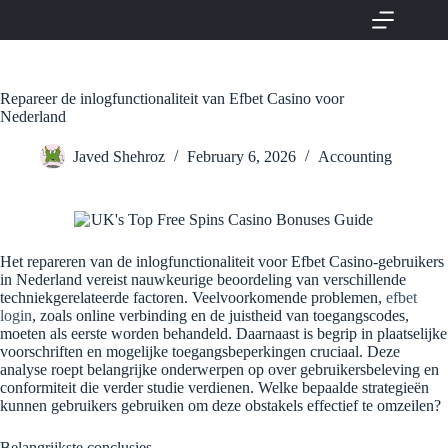
Skip
to
content
Repareer de inlogfunctionaliteit van Efbet Casino voor
Nederland
Javed Shehroz
February 6, 2026
Accounting
Het repareren van de inlogfunctionaliteit voor Efbet Casino-gebruikers
in Nederland vereist nauwkeurige beoordeling van verschillende
techniekgerelateerde factoren. Veelvoorkomende problemen,
efbet
login
, zoals online verbinding en de juistheid van toegangscodes,
moeten als eerste worden behandeld. Daarnaast is begrip in plaatselijke
voorschriften en mogelijke toegangsbeperkingen cruciaal. Deze
analyse roept belangrijke onderwerpen op over gebruikersbeleving en
conformiteit die verder studie verdienen. Welke bepaalde strategieën
kunnen gebruikers gebruiken om deze obstakels effectief te omzeilen?
Belangrijkste conclusies