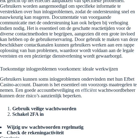
elk gericht op het effectief aanpakken van specifieke problemen.
Gebruikers worden aangemoedigd om specifieke informatie te
verstrekken over hun inlogproblemen, zodat de ondersteuning snel en
nauwkeurig kan reageren. Documentatie van voorgaande
communicatie met de ondersteuning kan ook helpen bij verhoging
indien nodig. Het is essentieel om de geschatte reactietijden voor de
diverse contactmethoden te begrijpen, aangezien dit een grote invloed
kan hebben op de gebruikerservaring. Door gebruik te maken van deze
beschikbare contactkanalen kunnen gebruikers werken aan een rappe
oplossing van hun problemen, waardoor wordt voldaan aan de legale
vereisten en een plezierige dienstverlening wordt gewaarborgd.
Toekomstige inlogproblemen voorkomen: ideale werkwijzen
Gebruikers kunnen soms inlogproblemen ondervinden met hun Efbet
Casino-account. Daarom is het essentieel om voorzorgs maatregelen te
nemen. Een goede accountbeveiliging en
efficiënt
wachtwoordbeheer
kunnen deze risico’s aanzienlijk beperken.
Gebruik veilige wachtwoorden
Schakel 2FA in
Wijzig uw wachtwoorden regelmatig
Check de rekeningactiviteit