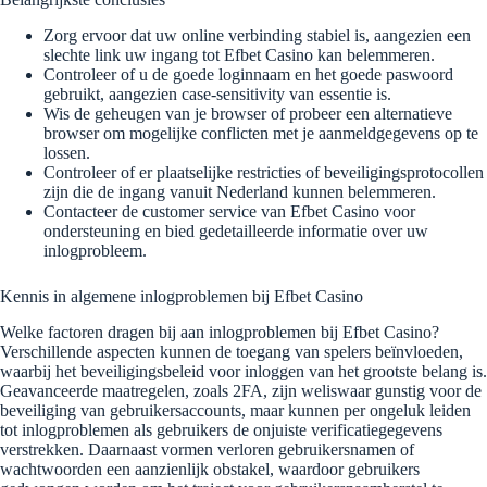
Zorg ervoor dat uw online verbinding stabiel is, aangezien een
slechte link uw ingang tot Efbet Casino kan belemmeren.
Controleer of u de goede loginnaam en het goede paswoord
gebruikt, aangezien case-sensitivity van essentie is.
Wis de geheugen van je browser of probeer een alternatieve
browser om mogelijke conflicten met je aanmeldgegevens op te
lossen.
Controleer of er plaatselijke restricties of beveiligingsprotocollen
zijn die de ingang vanuit Nederland kunnen belemmeren.
Contacteer de customer service van Efbet Casino voor
ondersteuning en bied gedetailleerde informatie over uw
inlogprobleem.
Kennis in algemene inlogproblemen bij Efbet Casino
Welke factoren dragen bij aan inlogproblemen bij Efbet Casino?
Verschillende aspecten kunnen de toegang van spelers beïnvloeden,
waarbij het beveiligingsbeleid voor inloggen van het grootste belang is.
Geavanceerde maatregelen, zoals 2FA, zijn weliswaar gunstig voor de
beveiliging van gebruikersaccounts, maar kunnen per ongeluk leiden
tot inlogproblemen als gebruikers de onjuiste verificatiegegevens
verstrekken. Daarnaast vormen verloren gebruikersnamen of
wachtwoorden een aanzienlijk obstakel, waardoor gebruikers