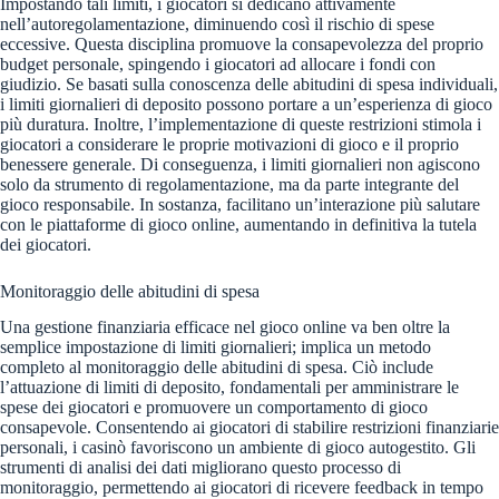
Impostando tali limiti, i giocatori si dedicano attivamente
nell’autoregolamentazione, diminuendo così il rischio di spese
eccessive. Questa disciplina promuove la consapevolezza del proprio
budget personale, spingendo i giocatori ad allocare i fondi con
giudizio. Se basati sulla conoscenza delle abitudini di spesa individuali,
i limiti giornalieri di deposito possono portare a un’esperienza di gioco
più duratura. Inoltre, l’implementazione di queste restrizioni stimola i
giocatori a considerare le proprie motivazioni di gioco e il proprio
benessere generale. Di conseguenza, i limiti giornalieri non agiscono
solo da strumento di regolamentazione, ma da parte integrante del
gioco responsabile. In sostanza, facilitano un’interazione più salutare
con le piattaforme di gioco online, aumentando in definitiva la tutela
dei giocatori.
Monitoraggio delle abitudini di spesa
Una gestione finanziaria efficace nel gioco online va ben oltre la
semplice impostazione di limiti giornalieri; implica un metodo
completo al monitoraggio delle abitudini di spesa. Ciò include
l’attuazione di limiti di deposito, fondamentali per amministrare le
spese dei giocatori e promuovere un comportamento di gioco
consapevole. Consentendo ai giocatori di stabilire restrizioni finanziarie
personali, i casinò favoriscono un ambiente di gioco autogestito. Gli
strumenti di analisi dei dati migliorano questo processo di
monitoraggio, permettendo ai giocatori di ricevere feedback in tempo