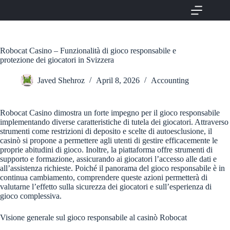
Skip
to
content
Robocat Casino – Funzionalità di gioco responsabile e
protezione dei giocatori in Svizzera
Javed Shehroz
April 8, 2026
Accounting
Robocat Casino dimostra un forte impegno per il gioco responsabile
implementando diverse caratteristiche di tutela dei giocatori. Attraverso
strumenti come restrizioni di deposito e scelte di autoesclusione, il
casinò si propone a permettere agli utenti di gestire efficacemente le
proprie abitudini di gioco. Inoltre, la piattaforma offre strumenti di
supporto e formazione, assicurando ai giocatori l’accesso alle dati e
all’assistenza richieste. Poiché il panorama del gioco responsabile è in
continua cambiamento, comprendere queste azioni permetterà di
valutarne l’effetto sulla sicurezza dei giocatori e sull’esperienza di
gioco complessiva.
Visione generale sul gioco responsabile al casinò Robocat