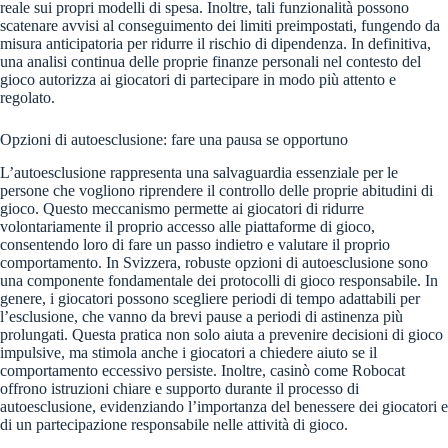
reale sui propri modelli di spesa. Inoltre, tali funzionalità possono
scatenare avvisi al conseguimento dei limiti preimpostati, fungendo da
misura anticipatoria per ridurre il rischio di dipendenza. In definitiva,
una analisi continua delle proprie finanze personali nel contesto del
gioco autorizza ai giocatori di partecipare in modo più attento e
regolato.
Opzioni di autoesclusione: fare una pausa se opportuno
L’autoesclusione rappresenta una salvaguardia essenziale per le
persone che vogliono riprendere il controllo delle proprie abitudini di
gioco. Questo meccanismo permette ai giocatori di ridurre
volontariamente il proprio accesso alle piattaforme di gioco,
consentendo loro di fare un passo indietro e valutare il proprio
comportamento. In Svizzera, robuste opzioni di autoesclusione sono
una componente fondamentale dei protocolli di gioco responsabile. In
genere, i giocatori possono scegliere periodi di tempo adattabili per
l’esclusione, che vanno da brevi pause a periodi di astinenza più
prolungati. Questa pratica non solo aiuta a prevenire decisioni di gioco
impulsive, ma stimola anche i giocatori a chiedere aiuto se il
comportamento eccessivo persiste. Inoltre, casinò come Robocat
offrono istruzioni chiare e supporto durante il processo di
autoesclusione, evidenziando l’importanza del benessere dei giocatori e
di un partecipazione responsabile nelle attività di gioco.