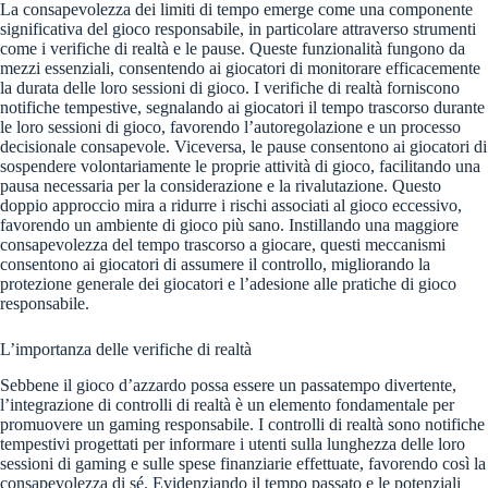
La consapevolezza dei limiti di tempo emerge come una componente
significativa del gioco responsabile, in particolare attraverso strumenti
come i verifiche di realtà e le pause. Queste funzionalità fungono da
mezzi essenziali, consentendo ai giocatori di monitorare efficacemente
la durata delle loro sessioni di gioco. I verifiche di realtà forniscono
notifiche tempestive, segnalando ai giocatori il tempo trascorso durante
le loro sessioni di gioco, favorendo l’autoregolazione e un processo
decisionale consapevole. Viceversa, le pause consentono ai giocatori di
sospendere volontariamente le proprie attività di gioco, facilitando una
pausa necessaria per la considerazione e la rivalutazione. Questo
doppio approccio mira a ridurre i rischi associati al gioco eccessivo,
favorendo un ambiente di gioco più sano. Instillando una maggiore
consapevolezza del tempo trascorso a giocare, questi meccanismi
consentono ai giocatori di assumere il controllo, migliorando la
protezione generale dei giocatori e l’adesione alle pratiche di gioco
responsabile.
L’importanza delle verifiche di realtà
Sebbene il gioco d’azzardo possa essere un passatempo divertente,
l’integrazione di controlli di realtà è un elemento fondamentale per
promuovere un gaming responsabile. I controlli di realtà sono notifiche
tempestivi progettati per informare i utenti sulla lunghezza delle loro
sessioni di gaming e sulle spese finanziarie effettuate, favorendo così la
consapevolezza di sé. Evidenziando il tempo passato e le potenziali