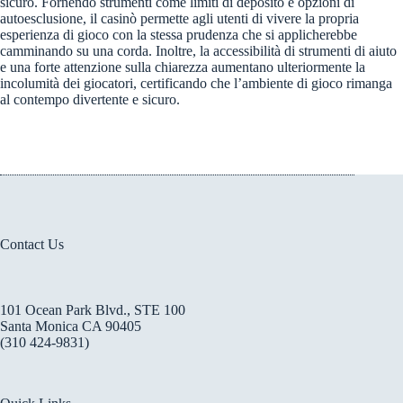
sicuro. Fornendo strumenti come limiti di deposito e opzioni di
autoesclusione, il casinò permette agli utenti di vivere la propria
esperienza di gioco con la stessa prudenza che si applicherebbe
camminando su una corda. Inoltre, la accessibilità di strumenti di aiuto
e una forte attenzione sulla chiarezza aumentano ulteriormente la
incolumità dei giocatori, certificando che l’ambiente di gioco rimanga
al contempo divertente e sicuro.
Contact Us
101 Ocean Park Blvd., STE 100
Santa Monica CA 90405
(310 424-9831)