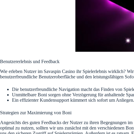
Benutzererlebnis und Feedback
Wie erleben Nutzer im Savaspin Casino ihr Spielerlebnis wirklich? Wir
benutzerfreundliche Benutzeroberfläche und den leistungsfähigen Sofor
Die benutzerfreundliche Navigation macht das Finden von Spie
Unmittelbare Boni sorgen ohne Verzögerung für anhaltende Sp
Ein effizienter Kundensupport kümmert sich sofort um Anliegen
Strategien zur Maximierung von Boni
Angesichts des guten Feedbacks der Nutzer zu ihren Begegnungen im S
optimal zu nutzen, sollten wir uns zunächst mit den verschiedenen Bo
uns den sicheren Zugriff auf Spielerprämien. Außerdem ist es ratsam, 