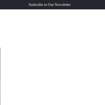
Susbcribe to Our Newsletter