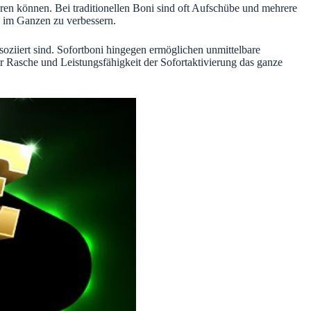
ieren können. Bei traditionellen Boni sind oft Aufschübe und mehrere
is im Ganzen zu verbessern.
oziiert sind. Sofortboni hingegen ermöglichen unmittelbare
r Rasche und Leistungsfähigkeit der Sofortaktivierung das ganze