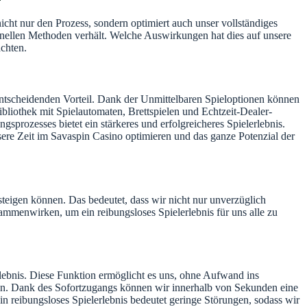
icht nur den Prozess, sondern optimiert auch unser vollständiges
ionellen Methoden verhält. Welche Auswirkungen hat dies auf unsere
achten.
entscheidenden Vorteil. Dank der Unmittelbaren Spieloptionen können
bibliothek mit Spielautomaten, Brettspielen und Echtzeit-Dealer-
prozesses bietet ein stärkeres und erfolgreicheres Spielerlebnis.
sere Zeit im Savaspin Casino optimieren und das ganze Potenzial der
teigen können. Das bedeutet, dass wir nicht nur unverzüglich
ammenwirken, um ein reibungsloses Spielerlebnis für uns alle zu
rlebnis. Diese Funktion ermöglicht es uns, ohne Aufwand ins
eren. Dank des Sofortzugangs können wir innerhalb von Sekunden eine
in reibungsloses Spielerlebnis bedeutet geringe Störungen, sodass wir