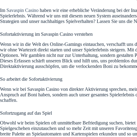
Im
Savaspin Casino
haben wir eine erhebliche Veränderung bei der Inan
Spielerlebnis. Während wir uns mit diesem neuen System auseinanderse
Strategien und unser nachhaltiges Spielverhalten? Lassen Sie uns die 
Sofortaktivierung im Savaspin Casino verstehen
Wenn wir in die Welt des Online-Gamings eintauchen, verschafft uns 
wir ohne Wartezeit direkt starten und unser Spielerlebnis steigern. Mit
Optionen. Wir gamblen nicht nur zur Unterhaltung, sondern gestalten Pl
Dieses Erfassen schärft unseren Blick und hilft uns, uns problemlos 
Direktaktivierung ausschöpfen, um die verlockenden Boni zu bekomm
So arbeitet die Sofortaktivierung
Wenn wir bei Savaspin Casino von direkter Aktivierung sprechen, mein
Anspruch auf Boni haben, sondern auch unser gesamtes Spielerlebnis d
schaffen.
Sofortzugang auf das Spiel
Obwohl wir beim Spielen oft unmittelbare Befriedigung suchen, bietet 
Spielgeschehen einzutauchen und so mehr Zeit mit unseren Favoritens
breite Palette an Spielautomaten und Kartenspielen erkunden und so uns