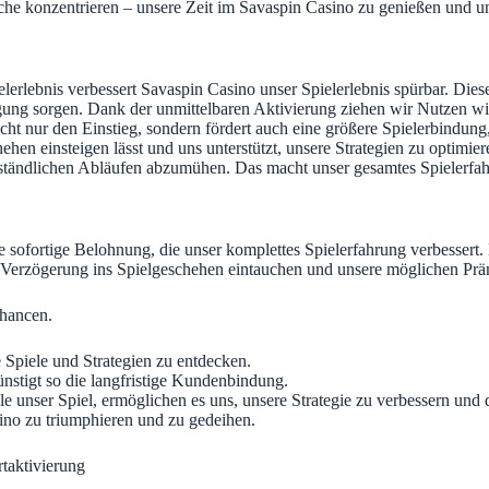
he konzentrieren – unsere Zeit im Savaspin Casino zu genießen und un
ielerlebnis verbessert Savaspin Casino unser Spielerlebnis spürbar. Di
egung sorgen. Dank der unmittelbaren Aktivierung ziehen wir Nutzen w
 nicht nur den Einstieg, sondern fördert auch eine größere Spielerbindun
chehen einsteigen lässt und uns unterstützt, unsere Strategien zu optim
mständlichen Abläufen abzumühen. Das macht unser gesamtes Spielerfa
die sofortige Belohnung, die unser komplettes Spielerfahrung verbesse
 Verzögerung ins Spielgeschehen eintauchen und unsere möglichen Pr
chancen.
 Spiele und Strategien zu entdecken.
nstigt so die langfristige Kundenbindung.
unser Spiel, ermöglichen es uns, unsere Strategie zu verbessern und 
sino zu triumphieren und zu gedeihen.
taktivierung