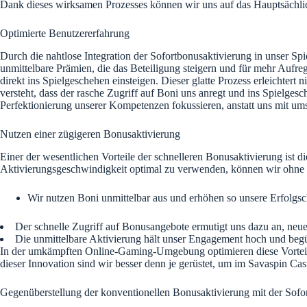
Dank dieses wirksamen Prozesses können wir uns auf das Hauptsächlic
Optimierte Benutzererfahrung
Durch die nahtlose Integration der Sofortbonusaktivierung in unser Sp
unmittelbare Prämien, die das Beteiligung steigern und für mehr Aufr
direkt ins Spielgeschehen einsteigen. Dieser glatte Prozess erleichtert
versteht, dass der rasche Zugriff auf Boni uns anregt und ins Spielges
Perfektionierung unserer Kompetenzen fokussieren, anstatt uns mit u
Nutzen einer zügigeren Bonusaktivierung
Einer der wesentlichen Vorteile der schnelleren Bonusaktivierung ist 
Aktivierungsgeschwindigkeit optimal zu verwenden, können wir ohne
Wir nutzen Boni unmittelbar aus und erhöhen so unsere Erfolgs
Der schnelle Zugriff auf Bonusangebote ermutigt uns dazu an, neue
Die unmittelbare Aktivierung hält unser Engagement hoch und begü
In der umkämpften Online-Gaming-Umgebung optimieren diese Vorteile 
dieser Innovation sind wir besser denn je gerüstet, um im Savaspin Ca
Gegenüberstellung der konventionellen Bonusaktivierung mit der Sofor