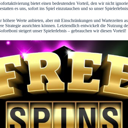
ofortaktivierung bietet einen bedeutenden Vorteil, den wir nicht ignor
statten es uns, sofort ins Spiel einzutauchen und so unser Spielerlebn
r höhere Werte anbieten, aber mit Einschränkungen und Wartezeiten ass
e Strategie ausrichten können. Letztendlich entwickelt die Nutzung de
fortboni steigert unser Spielerlebnis – gebrauchen wir diesen Vorteil!