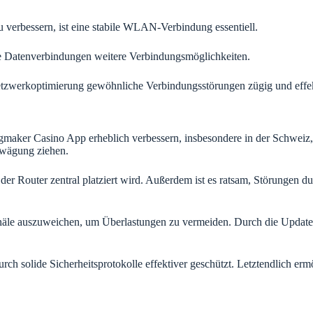
 verbessern, ist eine stabile WLAN-Verbindung essentiell.
le Datenverbindungen weitere Verbindungsmöglichkeiten.
etzwerkoptimierung gewöhnliche Verbindungsstörungen zügig und effe
ker Casino App erheblich verbessern, insbesondere in der Schweiz, wo
wägung ziehen.
er Router zentral platziert wird. Außerdem ist es ratsam, Störungen d
le auszuweichen, um Überlastungen zu vermeiden. Durch die Update de
ch solide Sicherheitsprotokolle effektiver geschützt. Letztendlich e