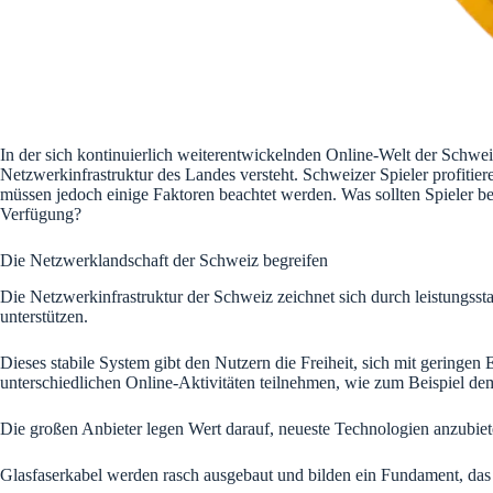
In der sich kontinuierlich weiterentwickelnden Online-Welt der Schwe
Netzwerkinfrastruktur des Landes versteht. Schweizer Spieler profitie
müssen jedoch einige Faktoren beachtet werden. Was sollten Spieler b
Verfügung?
Die Netzwerklandschaft der Schweiz begreifen
Die Netzwerkinfrastruktur der Schweiz zeichnet sich durch leistungsst
unterstützen.
Dieses stabile System gibt den Nutzern die Freiheit, sich mit geringen
unterschiedlichen Online-Aktivitäten teilnehmen, wie zum Beispiel 
Die großen Anbieter legen Wert darauf, neueste Technologien anzubiet
Glasfaserkabel werden rasch ausgebaut und bilden ein Fundament, das d