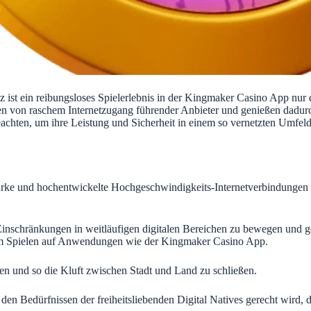
iz ist ein reibungsloses Spielerlebnis in der Kingmaker Casino App nu
ren von raschem Internetzugang führender Anbieter und genießen dadurc
eachten, um ihre Leistung und Sicherheit in einem so vernetzten Umfe
arke und hochentwickelte Hochgeschwindigkeits-Internetverbindungen au
 Einschränkungen in weitläufigen digitalen Bereichen zu bewegen und gew
dem Spielen auf Anwendungen wie der Kingmaker Casino App.
en und so die Kluft zwischen Stadt und Land zu schließen.
en Bedürfnissen der freiheitsliebenden Digital Natives gerecht wird, d