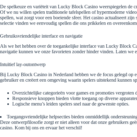
De spelkeuze en variëteit van Lucky Block Casino weerspiegelen de cre
Of we nu willen spelen traditionele tafelspellen of hypermoderne video
spellen, wat zorgt voor een boeiende sfeer. Het casino actualiseert z
selectie vinden we eenvoudig spellen die ons prikkelen en overeenk
Gebruiksvriendelijke interface en navigatie
Als we het hebben over de toegankelijke interface van Lucky Block Casi
navigatie kunnen we onze favorieten zonder hinder vinden. Laten we een
Intuïtief lay-outontwerp
Bij Lucky Block Casino in Nederland hebben we de focus gelegd op een
gebruiker en creëert een omgeving waarin spelers uitstekend kunnen sp
Overzichtelijke categorieën voor games en promoties vergroten 
Responsieve knoppen bieden vlotte toegang op diverse apparate
Logische menu’s leiden spelers snel naar de gewenste opties.
Toegangsvriendelijke helpsecties bieden onmiddellijk ondersteuning 
Deze ontwerpfilosofie zorgt er niet alleen voor dat onze gebruikers geë
casino. Kom bij ons en ervaar het verschil!