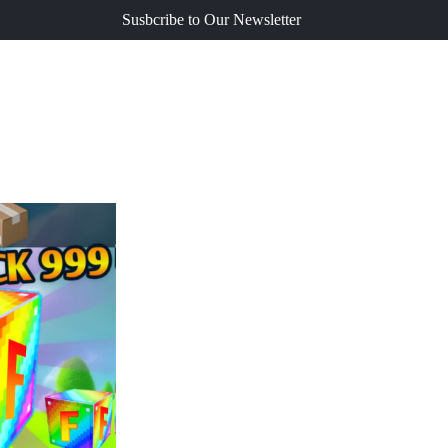
Susbcribe to Our Newsletter