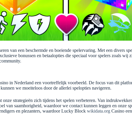
en van een beschermde en boeiende spelervaring. Met een divers spel
exclusieve bonussen en betaalopties die speciaal voor spelers zoals wi
ngcommunity.
o in Nederland een voortreffelijk voorbeeld. De focus van dit platfo
 kunnen we moeiteloos door de allerlei spelopties navigeren.
 onze strategieën zich tijdens het spelen verbeteren. Van indrukwekken
voel van saamhorigheid, waardoor we contact kunnen leggen en onze sp
levendigers en plezanters, waardoor Lucky Block
wikidata.org
Casino een 