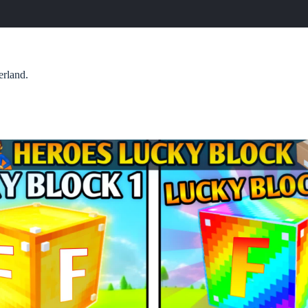
erland.