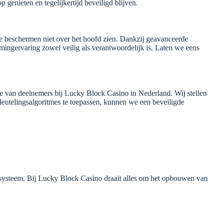
genieten en tegelijkertijd beveiligd blijven.
te beschermen niet over het hoofd zien. Dankzij geavanceerde
amingervaring zowel veilig als verantwoordelijk is. Laten we eens
ie van deelnemers bij Lucky Block Casino in Nederland. Wij stellen
eutelingsalgoritmes te toepassen, kunnen we een beveiligde
s systeem. Bij Lucky Block Casino draait alles om het opbouwen van