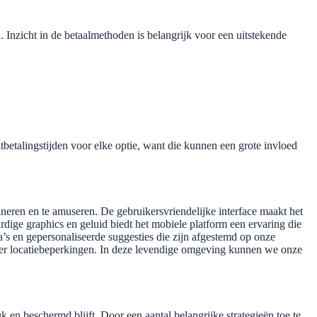
 Inzicht in de betaalmethoden is belangrijk voor een uitstekende
tbetalingstijden voor elke optie, want die kunnen een grote invloed
neren en te amuseren. De gebruikersvriendelijke interface maakt het
ge graphics en geluid biedt het mobiele platform een ervaring die
s en gepersonaliseerde suggesties die zijn afgestemd op onze
der locatiebeperkingen. In deze levendige omgeving kunnen we onze
en beschermd blijft. Door een aantal belangrijke strategieën toe te