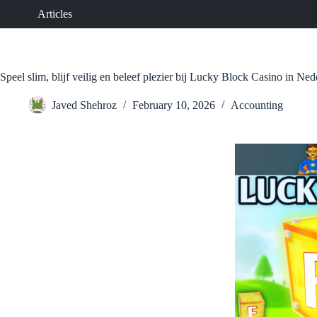
Skip
Articles
to
content
Speel slim, blijf veilig en beleef plezier bij Lucky Block Casino in Ned
Javed Shehroz
February 10, 2026
Accounting