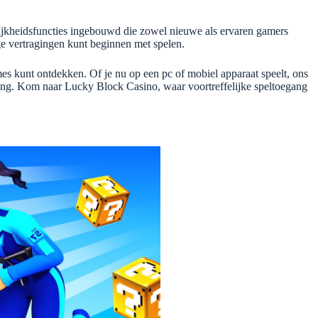
lijkheidsfuncties ingebouwd die zowel nieuwe als ervaren gamers
ge vertragingen kunt beginnen met spelen.
es kunt ontdekken. Of je nu op een pc of mobiel apparaat speelt, ons
ring. Kom naar Lucky Block Casino, waar voortreffelijke speltoegang