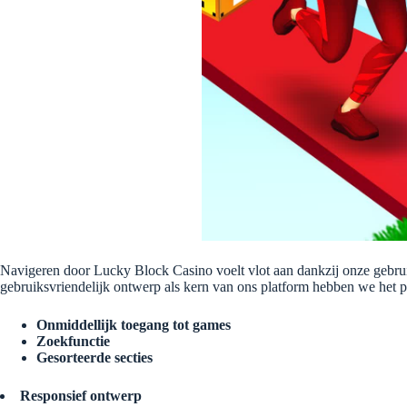
Navigeren door Lucky Block Casino voelt vlot aan dankzij onze gebruik
gebruiksvriendelijk ontwerp als kern van ons platform hebben we het p
Onmiddellijk toegang tot games
Zoekfunctie
Gesorteerde secties
Responsief ontwerp