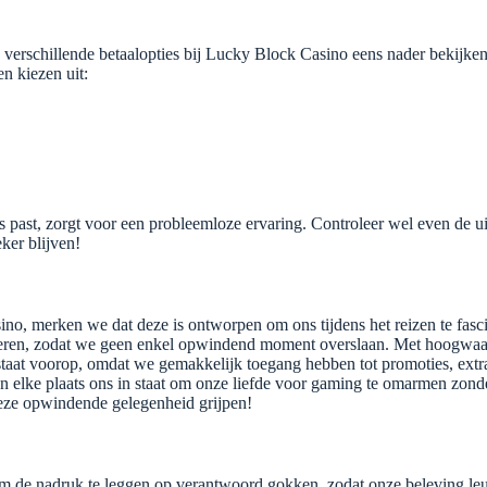
verschillende betaalopties bij Lucky Block Casino eens nader bekijken.
n kiezen uit:
s past, zorgt voor een probleemloze ervaring. Controleer wel even de ui
ker blijven!
o, merken we dat deze is ontworpen om ons tijdens het reizen te fasci
eren, zodat we geen enkel opwindend moment overslaan. Met hoogwaardi
aat voorop, omdat we gemakkelijk toegang hebben tot promoties, extra’
n elke plaats ons in staat om onze liefde voor gaming te omarmen zon
deze opwindende gelegenheid grijpen!
om de nadruk te leggen op verantwoord gokken, zodat onze beleving leuk 