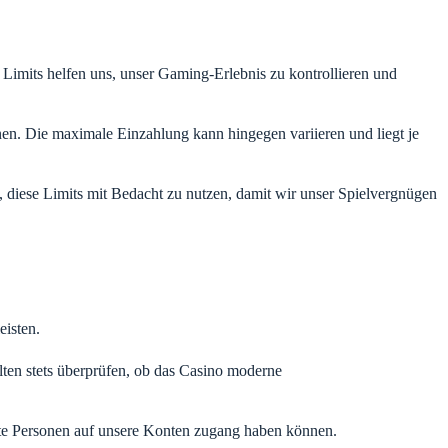
 Limits helfen uns, unser Gaming-Erlebnis zu kontrollieren und
en. Die maximale Einzahlung kann hingegen variieren und liegt je
 diese Limits mit Bedacht zu nutzen, damit wir unser Spielvergnügen
eisten.
lten stets überprüfen, ob das Casino moderne
ierte Personen auf unsere Konten zugang haben können.