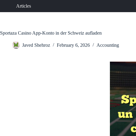
Skip
Articles
to
content
Sportaza Casino App-Konto in der Schweiz aufladen
Javed Shehroz
February 6, 2026
Accounting