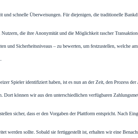
heit und schnelle Überweisungen. Für diejenigen, die traditionelle Bank
tzern, die ihre Anonymität und die Möglichkeit rascher Transaktion
ten und Sicherheitsniveaus – zu bewerten, um festzustellen, welche am 
.
 Spieler identifiziert haben, ist es nun an der Zeit, den Prozess de
n. Dort können wir aus den unterschiedlichen verfügbaren Zahlungsme
tellen sicher, dass er den Vorgaben der Plattform entspricht. Nach Ei
itet werden sollte. Sobald sie fertiggestellt ist, erhalten wir eine Bena