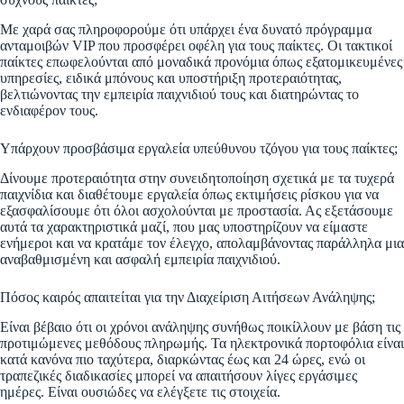
Με χαρά σας πληροφορούμε ότι υπάρχει ένα δυνατό πρόγραμμα
ανταμοιβών VIP που προσφέρει οφέλη για τους παίκτες. Οι τακτικοί
παίκτες επωφελούνται από μοναδικά προνόμια όπως εξατομικευμένες
υπηρεσίες, ειδικά μπόνους και υποστήριξη προτεραιότητας,
βελτιώνοντας την εμπειρία παιχνιδιού τους και διατηρώντας το
ενδιαφέρον τους.
Υπάρχουν προσβάσιμα εργαλεία υπεύθυνου τζόγου για τους παίκτες;
Δίνουμε προτεραιότητα στην συνειδητοποίηση σχετικά με τα τυχερά
παιχνίδια και διαθέτουμε εργαλεία όπως εκτιμήσεις ρίσκου για να
εξασφαλίσουμε ότι όλοι ασχολούνται με προστασία. Ας εξετάσουμε
αυτά τα χαρακτηριστικά μαζί, που μας υποστηρίζουν να είμαστε
ενήμεροι και να κρατάμε τον έλεγχο, απολαμβάνοντας παράλληλα μια
αναβαθμισμένη και ασφαλή εμπειρία παιχνιδιού.
Πόσος καιρός απαιτείται για την Διαχείριση Αιτήσεων Ανάληψης;
Είναι βέβαιο ότι οι χρόνοι ανάληψης συνήθως ποικίλλουν με βάση τις
προτιμώμενες μεθόδους πληρωμής. Τα ηλεκτρονικά πορτοφόλια είναι
κατά κανόνα πιο ταχύτερα, διαρκώντας έως και 24 ώρες, ενώ οι
τραπεζικές διαδικασίες μπορεί να απαιτήσουν λίγες εργάσιμες
ημέρες. Είναι ουσιώδες να ελέγξετε τις στοιχεία.