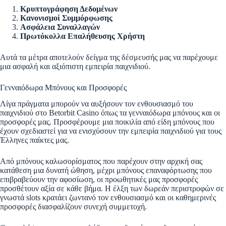
Κρυπτογράφηση Δεδομένων
Κανονισμοί Συμμόρφωσης
Ασφάλεια Συναλλαγών
Πρωτόκολλα Επαλήθευσης Χρήστη
Αυτά τα μέτρα αποτελούν δείγμα της δέσμευσής μας να παρέχουμε
μια ασφαλή και αξιόπιστη εμπειρία παιχνιδιού.
Γενναιόδωρα Μπόνους και Προσφορές
Λίγα πράγματα μπορούν να αυξήσουν τον ενθουσιασμό του
παιχνιδιού στο Betorbit Casino όπως τα γενναιόδωρα μπόνους και οι
προσφορές μας. Προσφέρουμε μια ποικιλία από είδη μπόνους που
έχουν σχεδιαστεί για να ενισχύσουν την εμπειρία παιχνιδιού για τους
Έλληνες παίκτες μας.
Από μπόνους καλωσορίσματος που παρέχουν στην αρχική σας
κατάθεση μια δυνατή ώθηση, μέχρι μπόνους επαναφόρτωσης που
επιβραβεύουν την αφοσίωση, οι προωθητικές μας προσφορές
προσθέτουν αξία σε κάθε βήμα. Η έλξη των δωρεάν περιστροφών σε
γνωστά slots κρατάει ζωντανό τον ενθουσιασμό και οι καθημερινές
προσφορές διασφαλίζουν συνεχή συμμετοχή.