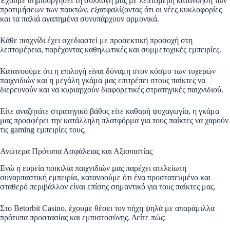
Έχουμε δημιουργήσει τη συλλογή μας με λεπτομερή κατανόηση των
προτιμήσεων των παικτών, εξασφαλίζοντας ότι οι νέες κυκλοφορίες
και τα παλιά αγαπημένα συνυπάρχουν αρμονικά.
Κάθε παιχνίδι έχει σχεδιαστεί με προσεκτική προσοχή στη
λεπτομέρεια, παρέχοντας καθηλωτικές και συμμετοχικές εμπειρίες.
Κατανοούμε ότι η επιλογή είναι δύναμη στον κόσμο των τυχερών
παιχνιδιών και η μεγάλη γκάμα μας επιτρέπει στους παίκτες να
διερευνούν και να κυριαρχούν διαφορετικές στρατηγικές παιχνιδιού.
Είτε αναζητάτε στρατηγικό βάθος είτε καθαρή ψυχαγωγία, η γκάμα
μας προσφέρει την κατάλληλη πλατφόρμα για τους παίκτες να χαρούν
τις gaming εμπειρίες τους.
Ανώτερα Πρότυπα Ασφάλειας και Αξιοπιστίας
Ενώ η ευρεία ποικιλία παιχνιδιών μας παρέχει ατελείωτη
συναρπαστική εμπειρία, κατανοούμε ότι ένα προστατευμένο και
σταθερό περιβάλλον είναι επίσης σημαντικό για τους παίκτες μας.
Στο Betorbit Casino, έχουμε θέσει τον πήχη ψηλά με απαράμιλλα
πρότυπα προστασίας και εμπιστοσύνης. Δείτε πώς: