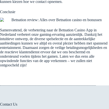
kunnen kiezen hoe we contact opnemen.
Conclusie
Samenvattend, de verbetering naar de Betnation Casino App in
Nederland verbetert onze gaming-ervaring aanzienlijk. Dankzij het
intuïtieve ontwerp, de diverse spelselectie en de aantrekkelijke
aanbiedingen kunnen we altijd en overal plezier hebben met spannend
entertainment. Daarnaast zorgen de veilige betalingsmogelijkheden en
de reactieve klantendienst ervoor dat we ons beschermd en
ondersteund voelen tijdens het gamen. Laten we dus eens alle
opwindende functies van de app verkennen – we zullen niet
ontgoocheld zijn!
Contact Us