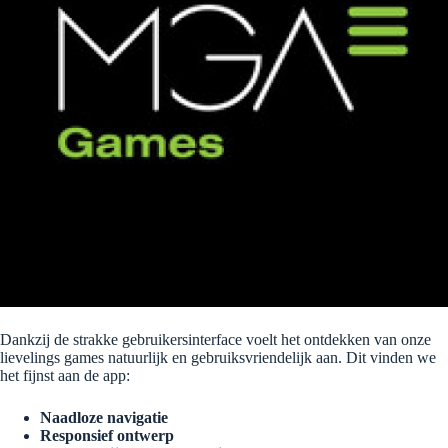
Dankzij de strakke gebruikersinterface voelt het ontdekken van onze
lievelings games natuurlijk en gebruiksvriendelijk aan. Dit vinden we
het fijnst aan de app:
Naadloze navigatie
Responsief ontwerp