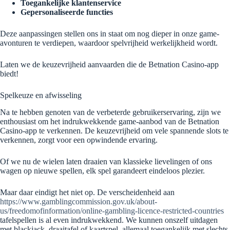
Toegankelijke klantenservice
Gepersonaliseerde functies
Deze aanpassingen stellen ons in staat om nog dieper in onze game-
avonturen te verdiepen, waardoor spelvrijheid werkelijkheid wordt.
Laten we de keuzevrijheid aanvaarden die de Betnation Casino-app
biedt!
Spelkeuze en afwisseling
Na te hebben genoten van de verbeterde gebruikerservaring, zijn we
enthousiast om het indrukwekkende game-aanbod van de Betnation
Casino-app te verkennen. De keuzevrijheid om vele spannende slots te
verkennen, zorgt voor een opwindende ervaring.
Of we nu de wielen laten draaien van klassieke lievelingen of ons
wagen op nieuwe spellen, elk spel garandeert eindeloos plezier.
Maar daar eindigt het niet op. De verscheidenheid aan
https://www.gamblingcommission.gov.uk/about-
us/freedomofinformation/online-gambling-licence-restricted-countries
tafelspellen is al even indrukwekkend. We kunnen onszelf uitdagen
met blackjack, draaitafel of kaartspel, allemaal toegankelijk met slechts