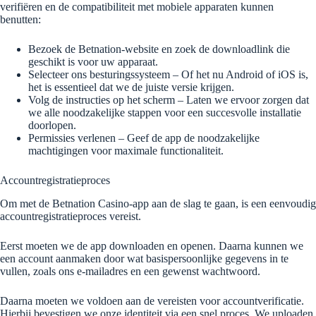
verifiëren en de compatibiliteit met mobiele apparaten kunnen
benutten:
Bezoek de Betnation-website en zoek de downloadlink die
geschikt is voor uw apparaat.
Selecteer ons besturingssysteem – Of het nu Android of iOS is,
het is essentieel dat we de juiste versie krijgen.
Volg de instructies op het scherm – Laten we ervoor zorgen dat
we alle noodzakelijke stappen voor een succesvolle installatie
doorlopen.
Permissies verlenen – Geef de app de noodzakelijke
machtigingen voor maximale functionaliteit.
Accountregistratieproces
Om met de Betnation Casino-app aan de slag te gaan, is een eenvoudig
accountregistratieproces vereist.
Eerst moeten we de app downloaden en openen. Daarna kunnen we
een account aanmaken door wat basispersoonlijke gegevens in te
vullen, zoals ons e-mailadres en een gewenst wachtwoord.
Daarna moeten we voldoen aan de vereisten voor accountverificatie.
Hierbij bevestigen we onze identiteit via een snel proces. We uploaden