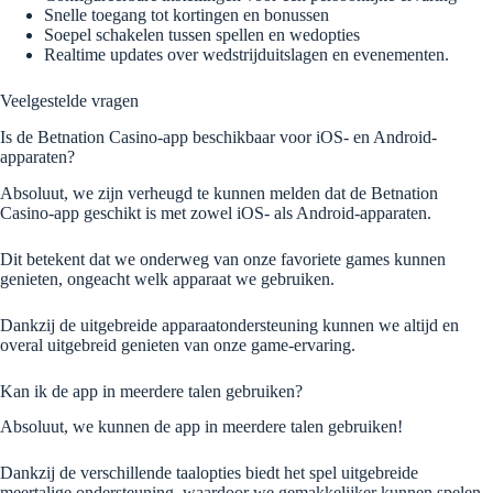
Snelle toegang tot kortingen en bonussen
Soepel schakelen tussen spellen en wedopties
Realtime updates over wedstrijduitslagen en evenementen.
Veelgestelde vragen
Is de Betnation Casino-app beschikbaar voor iOS- en Android-
apparaten?
Absoluut, we zijn verheugd te kunnen melden dat de Betnation
Casino-app geschikt is met zowel iOS- als Android-apparaten.
Dit betekent dat we onderweg van onze favoriete games kunnen
genieten, ongeacht welk apparaat we gebruiken.
Dankzij de uitgebreide apparaatondersteuning kunnen we altijd en
overal uitgebreid genieten van onze game-ervaring.
Kan ik de app in meerdere talen gebruiken?
Absoluut, we kunnen de app in meerdere talen gebruiken!
Dankzij de verschillende taalopties biedt het spel uitgebreide
meertalige ondersteuning, waardoor we gemakkelijker kunnen spelen.