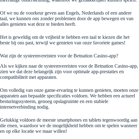
Of we nu de voorkeur geven aan Engels, Nederlands of een andere
taal, we kunnen ons zonder problemen door de app bewegen en van
alles genieten wat deze te bieden heeft.
Het is geweldig om de vrijheid te hebben een taal te kiezen die het
beste bij ons past, terwijl we genieten van onze favoriete games!
Wat zijn de systeemvereisten voor de Betnation Casino-app?
Als we kijken naar de systeemvereisten voor de Betnation Casino-app,
zien we dat deze belangrijk zijn voor optimale app-prestaties en
compatibiliteit met apparaten.
Om volledig van onze game-ervaring te kunnen genieten, moeten onze
apparaten aan bepaalde specificaties voldoen. We hebben een actueel
besturingssysteem, genoeg opslagruimte en een stabiele
internetverbinding nodig.
Gelukkig voldoen de meeste smartphones en tablets tegenwoordig aan
die eisen, waardoor we de mogelijkheid hebben om te spelen wanneer
en op elke locatie we maar willen!