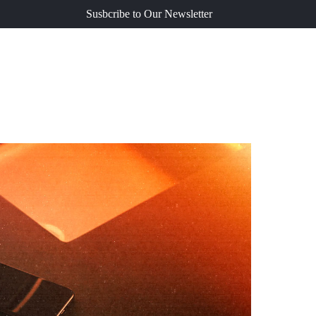
Susbcribe to Our Newsletter