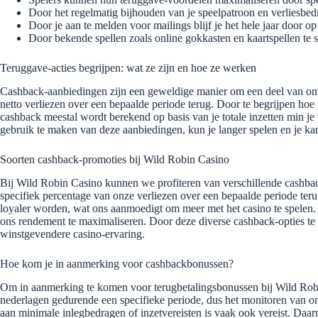
Door het regelmatig bijhouden van je speelpatroon en verliesb
Door je aan te melden voor mailings blijf je het hele jaar door 
Door bekende spellen zoals online gokkasten en kaartspellen te s
Teruggave-acties begrijpen: wat ze zijn en hoe ze werken
Cashback-aanbiedingen zijn een geweldige manier om een deel van onze t
netto verliezen over een bepaalde periode terug. Door te begrijpen hoe 
cashback meestal wordt berekend op basis van je totale inzetten min je w
gebruik te maken van deze aanbiedingen, kun je langer spelen en je ka
Soorten cashback-promoties bij Wild Robin Casino
Bij Wild Robin Casino kunnen we profiteren van verschillende cashback
specifiek percentage van onze verliezen over een bepaalde periode teru
loyaler worden, wat ons aanmoedigt om meer met het casino te spelen. 
ons rendement te maximaliseren. Door deze diverse cashback-opties te ve
winstgevendere casino-ervaring.
Hoe kom je in aanmerking voor cashbackbonussen?
Om in aanmerking te komen voor terugbetalingsbonussen bij Wild Robi
nederlagen gedurende een specifieke periode, dus het monitoren van on
aan minimale inlegbedragen of inzetvereisten is vaak ook vereist. Daar