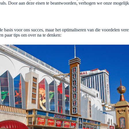
deals. Door aan deze eisen te beantwoorden, verhogen we onze mogelij
sis voor ons succes, maar het optimaliseren van die voordelen vereist 
n paar tips om over na te denken: