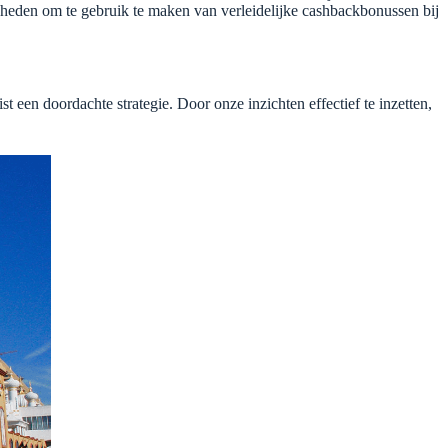
kheden om te gebruik te maken van verleidelijke cashbackbonussen bij
een doordachte strategie. Door onze inzichten effectief te inzetten,