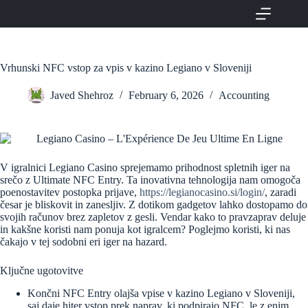
Skip
to
content
Vrhunski NFC vstop za vpis v kazino Legiano v Sloveniji
Javed Shehroz
February 6, 2026
Accounting
V igralnici Legiano Casino sprejemamo prihodnost spletnih iger na
srečo z Ultimate NFC Entry. Ta inovativna tehnologija nam omogoča
poenostavitev postopka prijave,
https://legianocasino.si/login/
, zaradi
česar je bliskovit in zanesljiv. Z dotikom gadgetov lahko dostopamo do
svojih računov brez zapletov z gesli. Vendar kako to pravzaprav deluje
in kakšne koristi nam ponuja kot igralcem? Poglejmo koristi, ki nas
čakajo v tej sodobni eri iger na hazard.
Ključne ugotovitve
Končni NFC Entry olajša vpise v kazino Legiano v Sloveniji,
saj daje hiter vstop prek naprav, ki podpirajo NFC, le z enim