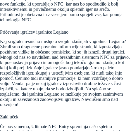
nove funkcije, ki uporabljajo NFC, kar nas bo spodbudilo k bolj
interaktivnemu in privlačnemu okolju spletnih iger na srečo.
Prihodnost je obetavna in z veseljem bomo sprejeli vse, kar ponuja
tehnologija NFC.
Pričevanja igralcev igralnice Legiano
Kaj si igralci resnično mislijo o svojih izkušnjah v igralnici Legiano?
Zbrali smo dragocene povratne informacije strank, ki izpostavljajo
pozitivne vidike in občasne pomisleke, ki so jih izrazili drugi igralci.
Mnogi od nas so navdušeni nad brezhibnim sistemom NFC za prijavo,
ki poenostavlja prijavo in omogoča bolj tekočo igralno izkušnjo kot
kdaj koli prej. Izkušnje igralcev jasno poudarjajo široko paleto
razpoložljivih iger, skupaj s ustrežljivim osebjem, ki nudi takojšnjo
pomoč. Cenimo tudi mamljive promocije, ki nam vzdržujejo dobro
voljo. Vendar pa je nekaj igralcev izpostavilo drobne težave s časi
izplačil, za katere upajo, da se bodo izboljšali. Na splošno se
soglašamo, da igralnica Legiano se razlikuje po svojem zanimivem
okolju in zavezanosti zadovoljstvu igralcev. Navdušeni smo nad
razvojem!
Zaključek
Če povzamemo, Ultimate NFC Entry spreminja našo spletno