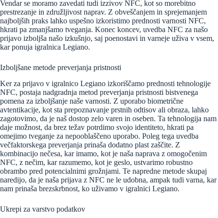
Vendar se moramo zavedati tudi izzivov NFC, kot so morebitno
prestrezanje in združljivost naprav. Z obveščanjem in sprejemanjem
najboljših praks lahko uspešno izkoristimo prednosti varnosti NFC,
hkrati pa zmanjšamo tveganja. Konec koncev, uvedba NFC za našo
prijavo izboljša našo izkušnjo, saj poenostavi in varneje uživa v vsem,
kar ponuja igralnica Legiano.
Izboljšane metode preverjanja pristnosti
Ker za prijavo v igralnico Legiano izkoriščamo prednosti tehnologije
NFC, postaja nadgradnja metod preverjanja pristnosti bistvenega
pomena za izboljšanje naše varnosti. Z uporabo biometrične
avtentikacije, kot sta prepoznavanje prstnih odtisov ali obraza, lahko
zagotovimo, da je naš dostop zelo varen in oseben. Ta tehnologija nam
daje možnost, da brez težav potrdimo svojo identiteto, hkrati pa
omejimo tveganje za nepooblaščeno uporabo. Poleg tega uvedba
večfaktorskega preverjanja prinaša dodatno plast zaščite. Z
kombinacijo nečesa, kar imamo, kot je naša naprava z omogočenim
NFC, z nečim, kar razumemo, kot je geslo, ustvarimo robustno
obrambo pred potencialnimi grožnjami. Te napredne metode skupaj
naredijo, da je naša prijava z NFC ne le udobna, ampak tudi varna, kar
nam prinaša brezskrbnost, ko uživamo v igralnici Legiano.
Ukrepi za varstvo podatkov