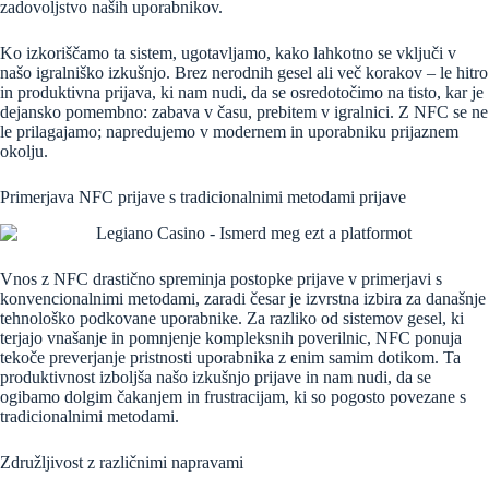
zadovoljstvo naših uporabnikov.
Ko izkoriščamo ta sistem, ugotavljamo, kako lahkotno se vključi v
našo igralniško izkušnjo. Brez nerodnih gesel ali več korakov – le hitro
in produktivna prijava, ki nam nudi, da se osredotočimo na tisto, kar je
dejansko pomembno: zabava v času, prebitem v igralnici. Z NFC se ne
le prilagajamo; napredujemo v modernem in uporabniku prijaznem
okolju.
Primerjava NFC prijave s tradicionalnimi metodami prijave
Vnos z NFC drastično spreminja postopke prijave v primerjavi s
konvencionalnimi metodami, zaradi česar je izvrstna izbira za današnje
tehnološko podkovane uporabnike. Za razliko od sistemov gesel, ki
terjajo vnašanje in pomnjenje kompleksnih poverilnic, NFC ponuja
tekoče preverjanje pristnosti uporabnika z enim samim dotikom. Ta
produktivnost izboljša našo izkušnjo prijave in nam nudi, da se
ogibamo dolgim čakanjem in frustracijam, ki so pogosto povezane s
tradicionalnimi metodami.
Združljivost z različnimi napravami