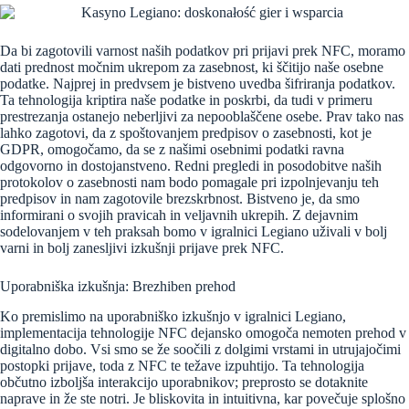
Da bi zagotovili varnost naših podatkov pri prijavi prek NFC, moramo
dati prednost močnim ukrepom za zasebnost, ki ščitijo naše osebne
podatke. Najprej in predvsem je bistveno uvedba šifriranja podatkov.
Ta tehnologija kriptira naše podatke in poskrbi, da tudi v primeru
prestrezanja ostanejo neberljivi za nepooblaščene osebe. Prav tako nas
lahko zagotovi, da z spoštovanjem predpisov o zasebnosti, kot je
GDPR, omogočamo, da se z našimi osebnimi podatki ravna
odgovorno in dostojanstveno. Redni pregledi in posodobitve naših
protokolov o zasebnosti nam bodo pomagale pri izpolnjevanju teh
predpisov in nam zagotovile brezskrbnost. Bistveno je, da smo
informirani o svojih pravicah in veljavnih ukrepih. Z dejavnim
sodelovanjem v teh praksah bomo v igralnici Legiano uživali v bolj
varni in bolj zanesljivi izkušnji prijave prek NFC.
Uporabniška izkušnja: Brezhiben prehod
Ko premislimo na uporabniško izkušnjo v igralnici Legiano,
implementacija tehnologije NFC dejansko omogoča nemoten prehod v
digitalno dobo. Vsi smo se že soočili z dolgimi vrstami in utrujajočimi
postopki prijave, toda z NFC te težave izpuhtijo. Ta tehnologija
občutno izboljša interakcijo uporabnikov; preprosto se dotaknite
naprave in že ste notri. Je bliskovita in intuitivna, kar povečuje splošno