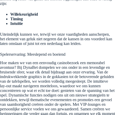
zijn:
Willekeurigheid
Timing
Intuïtie
Uiteindelijk kunnen we, terwijl we onze vaardigheden aanscherpen,
het element van geluk niet negeren dat de kansen in ons voordeel kan
laten omslaan of juist tot een nederlaag kan leiden.
Spelerservaring: Meeslepend en boeiend
Hoe maken we van een eenvoudig casinobezoek een memorabel
avontuur? Bij DynaBet dompelen we ons onder in een levendige en
bruisende sfeer, waar elk detail bijdraagt aan onze ervaring. Van de
indrukwekkende graphics in de gokkasten tot de betoverende geluiden
van de tafelspellen, we worden volledig meegesleept. De intuïtieve
lay-out maakt navigeren moeiteloos, waardoor we ons kunnen
concentreren op wat er echt toe doet: genieten van de spanning van het
spel. Dynamische functies nodigen ons uit om nieuwe strategieën te
ontdekken, terwijl thematische evenementen en promoties een gevoel
van saamhorigheid creëren onder de spelers. Met VIP-lounges en
persoonlijke service voelen we ons gewaardeerd. Samen creëren we
herinneringen die verder gaan dan fortuin, en omarmen we elk moment