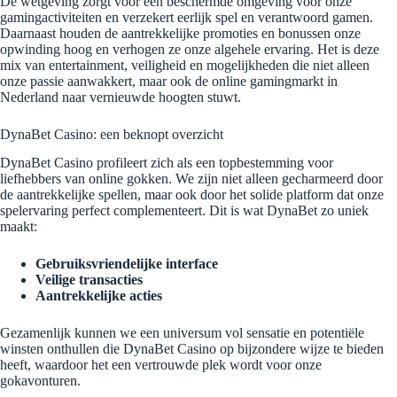
De wetgeving zorgt voor een beschermde omgeving voor onze
gamingactiviteiten en verzekert eerlijk spel en verantwoord gamen.
Daarnaast houden de aantrekkelijke promoties en bonussen onze
opwinding hoog en verhogen ze onze algehele ervaring. Het is deze
mix van entertainment, veiligheid en mogelijkheden die niet alleen
onze passie aanwakkert, maar ook de online gamingmarkt in
Nederland naar vernieuwde hoogten stuwt.
DynaBet Casino: een beknopt overzicht
DynaBet Casino profileert zich als een topbestemming voor
liefhebbers van online gokken. We zijn niet alleen gecharmeerd door
de aantrekkelijke spellen, maar ook door het solide platform dat onze
spelervaring perfect complementeert. Dit is wat DynaBet zo uniek
maakt:
Gebruiksvriendelijke interface
Veilige transacties
Aantrekkelijke acties
Gezamenlijk kunnen we een universum vol sensatie en potentiële
winsten onthullen die DynaBet Casino op bijzondere wijze te bieden
heeft, waardoor het een vertrouwde plek wordt voor onze
gokavonturen.