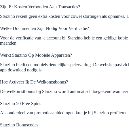
Zijn Er Kosten Verbonden Aan Transacties?
Starzino rekent geen extra kosten voor zowel stortingen als opnames. D
Welke Documenten Zijn Nodig Voor Verificatie?
Voor de verificatie van je account bij Starzino heb je een geldige kopi
maanden.
Werkt Starzino Op Mobiele Apparaten?
Starzino biedt een mobielvriendelijke spelervaring. De website past zi
app download nodig is.
Hoe Activeer Ik De Welkomstbonus?
De welkomstbonus bij Starzino wordt automatisch toegekend wanneer je e
Starzino 50 Free Spins
Als onderdeel van promotieaanbiedingen kun je bij Starzino profiteren
Starzino Bonuscodes