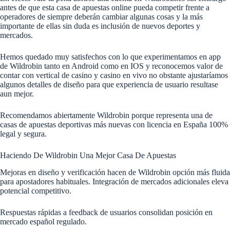
antes de que esta casa de apuestas online pueda competir frente a
operadores de siempre deberán cambiar algunas cosas y la más
importante de ellas sin duda es inclusión de nuevos deportes y
mercados.
Hemos quedado muy satisfechos con lo que experimentamos en app
de Wildrobin tanto en Android como en IOS y reconocemos valor de
contar con vertical de casino y casino en vivo no obstante ajustaríamos
algunos detalles de diseño para que experiencia de usuario resultase
aun mejor.
Recomendamos abiertamente Wildrobin porque representa una de
casas de apuestas deportivas más nuevas con licencia en España 100%
legal y segura.
Haciendo De Wildrobin Una Mejor Casa De Apuestas
Mejoras en diseño y verificación hacen de Wildrobin opción más fluida
para apostadores habituales. Integración de mercados adicionales eleva
potencial competitivo.
Respuestas rápidas a feedback de usuarios consolidan posición en
mercado español regulado.